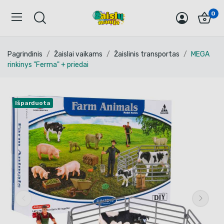
0
Pagrindinis
Žaislai vaikams
Žaislinis transportas
MEGA
rinkinys "Ferma" + priedai
Išparduota