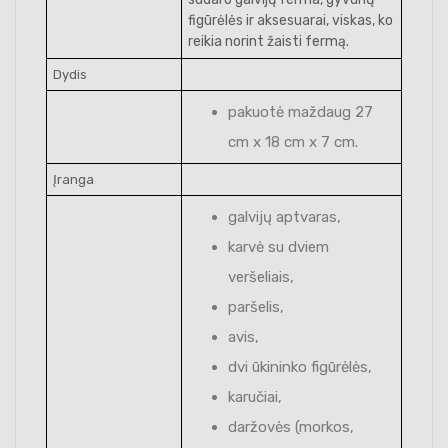
figūrėlės ir aksesuarai, viskas, ko
reikia norint žaisti fermą.
Dydis
pakuotė maždaug 27
cm x 18 cm x 7 cm.
Įranga
galvijų aptvaras,
karvė su dviem
veršeliais,
paršelis,
avis,
dvi ūkininko figūrėlės,
karučiai,
daržovės (morkos,