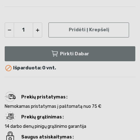
Pridėti Į Krepšelį
Pirkti Dabar

Išparduota: 0 vnt.
Prekių pristatymas
Nemokamas pristatymas į paštomatą nuo 75 €
Prekių grąžinimas
14 darbo dienų pinigų grąžinimo garantija
Saugus atsiskaitymas