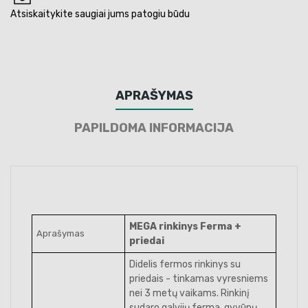
Atsiskaitykite saugiai jums patogiu būdu
APRAŠYMAS
PAPILDOMA INFORMACIJA
MEGA rinkinys Ferma +
Aprašymas
priedai
Didelis fermos rinkinys su
priedais - tinkamas vyresniems
nei 3 metų vaikams. Rinkinį
sudaro galvijų ferma, gyvūnų