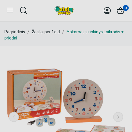
0
Pagrindinis
Žaislai per 1 d.d
Mokomasis rinkinys Laikrodis +
priedai