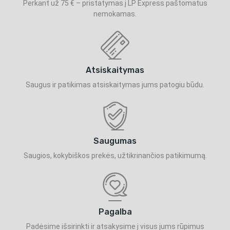
Perkant už 75 € – pristatymas į LP Express paštomatus
nemokamas.
Atsiskaitymas
Saugus ir patikimas atsiskaitymas jums patogiu būdu.
Saugumas
Saugios, kokybiškos prekės, užtikrinančios patikimumą.
Pagalba
Padėsime išsirinkti ir atsakysime į visus jums rūpimus