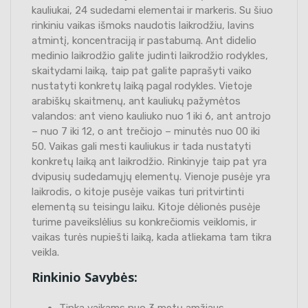
kauliukai, 24 sudedami elementai ir markeris. Su šiuo
rinkiniu vaikas išmoks naudotis laikrodžiu, lavins
atmintį, koncentraciją ir pastabumą. Ant didelio
medinio laikrodžio galite judinti laikrodžio rodykles,
skaitydami laiką, taip pat galite paprašyti vaiko
nustatyti konkretų laiką pagal rodykles. Vietoje
arabiškų skaitmenų, ant kauliukų pažymėtos
valandos: ant vieno kauliuko nuo 1 iki 6, ant antrojo
– nuo 7 iki 12, o ant trečiojo – minutės nuo 00 iki
50. Vaikas gali mesti kauliukus ir tada nustatyti
konkretų laiką ant laikrodžio. Rinkinyje taip pat yra
dvipusių sudedamųjų elementų. Vienoje pusėje yra
laikrodis, o kitoje pusėje vaikas turi pritvirtinti
elementą su teisingu laiku. Kitoje dėlionės pusėje
turime paveikslėlius su konkrečiomis veiklomis, ir
vaikas turės nupiešti laiką, kada atliekama tam tikra
veikla.
Rinkinio Savybės:
Tinka vaikams nuo 3 metų amžiaus.