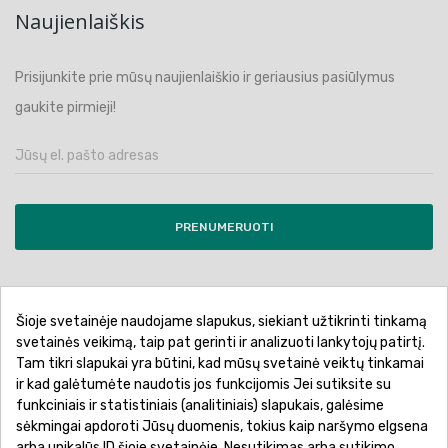
Naujienlaiškis
Prisijunkite prie mūsų naujienlaiškio ir geriausius pasiūlymus
gaukite pirmieji!
PRENUMERUOTI
Šioje svetainėje naudojame slapukus, siekiant užtikrinti tinkamą
Pirkimo sąlygos ir taisyklės
Privatumo politika
svetainės veikimą, taip pat gerinti ir analizuoti lankytojų patirtį.
Tam tikri slapukai yra būtini, kad mūsų svetainė veiktų tinkamai
Garantinis aptarnavimas
Prekių pristatymas
ir kad galėtumėte naudotis jos funkcijomis Jei sutiksite su
Prekių grąžinimas
Atsiskaitymo būdai
funkciniais ir statistiniais (analitiniais) slapukais, galėsime
sėkmingai apdoroti Jūsų duomenis, tokius kaip naršymo elgsena
arba unikalūs ID šioje svetainėje. Nesutikimas arba sutikimo