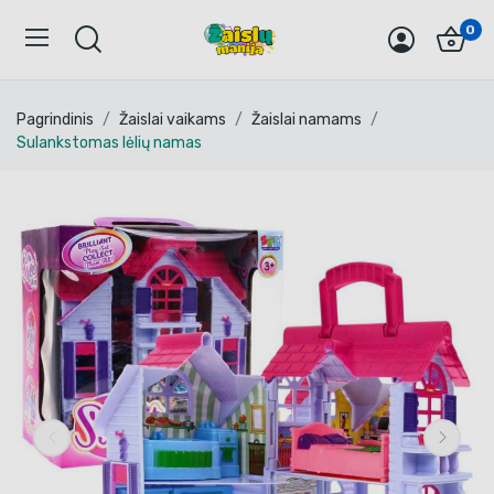
0
Pagrindinis
Žaislai vaikams
Žaislai namams
Sulankstomas lėlių namas