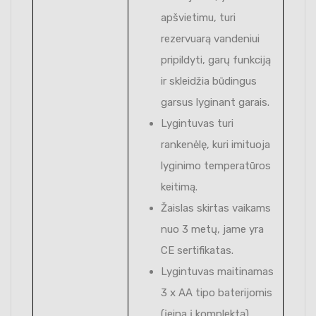
apšvietimu, turi
rezervuarą vandeniui
pripildyti, garų funkciją
ir skleidžia būdingus
garsus lyginant garais.
Lygintuvas turi
rankenėlę, kuri imituoja
lyginimo temperatūros
keitimą.
Žaislas skirtas vaikams
nuo 3 metų, jame yra
CE sertifikatas.
Lygintuvas maitinamas
3 x AA tipo baterijomis
(įeina į komplektą).