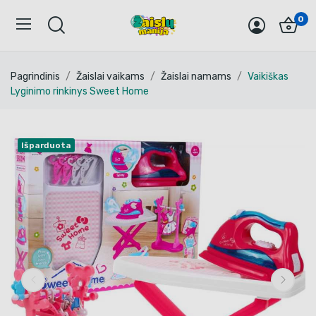
0
Pagrindinis
Žaislai vaikams
Žaislai namams
Vaikiškas
Lyginimo rinkinys Sweet Home
Išparduota