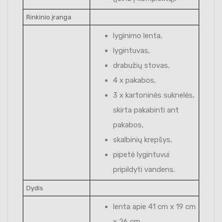
Rinkinio įranga
lyginimo lenta,
lygintuvas,
drabužių stovas,
4 x pakabos,
3 x kartoninės suknelės,
skirta pakabinti ant
pakabos,
skalbinių krepšys,
pipetė lygintuvui
pripildyti vandens.
Dydis
lenta apie 41 cm x 19 cm
x 26 cm,