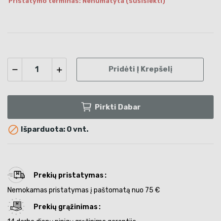
Pristatymo terminas: Nenumatyta (susisiekti)
Pridėti Į Krepšelį
Pirkti Dabar

Išparduota: 0 vnt.
Prekių pristatymas
Nemokamas pristatymas į paštomatą nuo 75 €
Prekių grąžinimas