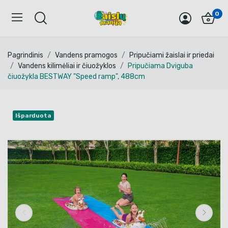
0
Pagrindinis
Vandens pramogos
Pripučiami žaislai ir priedai
Vandens kilimėliai ir čiuožyklos
Pripučiama Dviguba
čiuožykla BESTWAY "Speed ramp", 488cm
Išparduota