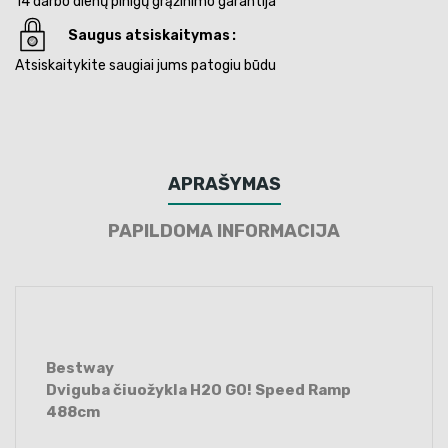
14 darbo dienų pinigų grąžinimo garantija
Saugus atsiskaitymas
Atsiskaitykite saugiai jums patogiu būdu
APRAŠYMAS
PAPILDOMA INFORMACIJA
Bestway
Dviguba čiuožykla H2O GO! Speed Ramp
488cm