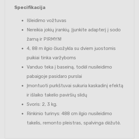
Specifikacija
Išleidimo vožtuvas
Nereikia jokių įrankių. Įjunkite adapterį į sodo
žarną ir PIRMYN!
4, 88 m ilgio čiuožykla su dviem juostomis
puikiai tinka varžyboms
Vanduo teka į baseiną, todėl nusileidimo
pabaigoje pasidaro purslai
Įmontuoti purkštuvai sukuria kaskadinį efektą
ir išlaiko takelio paviršių slidų
Svoris: 2, 3 kg.
Rinkinio turinys: 488 cm ilgio nusileidimo
takelis, remonto pleistras, spalvinga dėžutė.