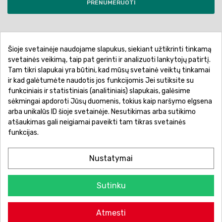
PRENUMERUOTI
Šioje svetainėje naudojame slapukus, siekiant užtikrinti tinkamą
Pirkimo sąlygos ir taisyklės
Privatumo politika
svetainės veikimą, taip pat gerinti ir analizuoti lankytojų patirtį.
Tam tikri slapukai yra būtini, kad mūsų svetainė veiktų tinkamai
Garantinis aptarnavimas
Prekių pristatymas
ir kad galėtumėte naudotis jos funkcijomis Jei sutiksite su
Prekių grąžinimas
Atsiskaitymo būdai
funkciniais ir statistiniais (analitiniais) slapukais, galėsime
sėkmingai apdoroti Jūsų duomenis, tokius kaip naršymo elgsena
arba unikalūs ID šioje svetainėje. Nesutikimas arba sutikimo
atšaukimas gali neigiamai paveikti tam tikras svetainės
funkcijas.
Nustatymai
Sutinku
© 2026 Žaislų manija - Visos teisės saugomos.
Atmesti