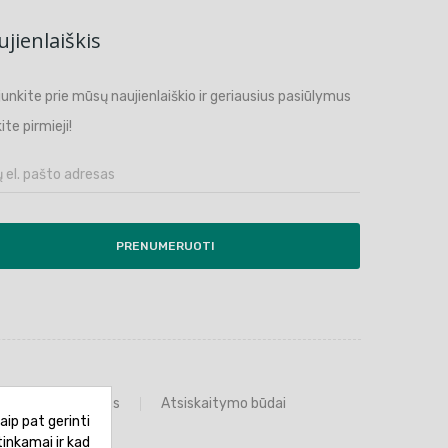
jienlaiškis
ijunkite prie mūsų naujienlaiškio ir geriausius pasiūlymus
ite pirmieji!
PRENUMERUOTI
Prekių grąžinimas
Atsiskaitymo būdai
aip pat gerinti
tinkamai ir kad