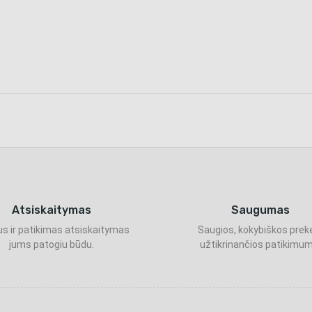
Atsiskaitymas
Saugumas
s ir patikimas atsiskaitymas
Saugios, kokybiškos prek
jums patogiu būdu.
užtikrinančios patikimum