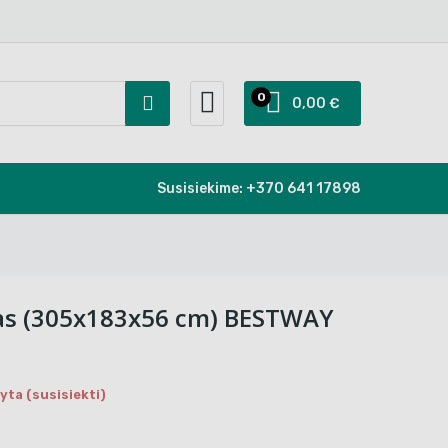
0
0,00 €
Susisiekime:
+370 641 17898
as (305x183x56 cm) BESTWAY
ta (susisiekti)