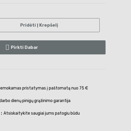
Pridėti Į Krepšelį
Pirkti Dabar
emokamas pristatymas į paštomatą nuo 75 €
darbo dienų pinigų grąžinimo garantija
s
Atsiskaitykite saugiai jums patogiu būdu