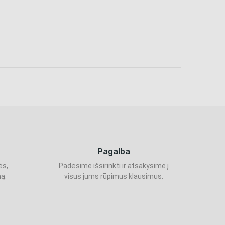
Pagalba
ės,
Padėsime išsirinkti ir atsakysime į
ą.
visus jums rūpimus klausimus.