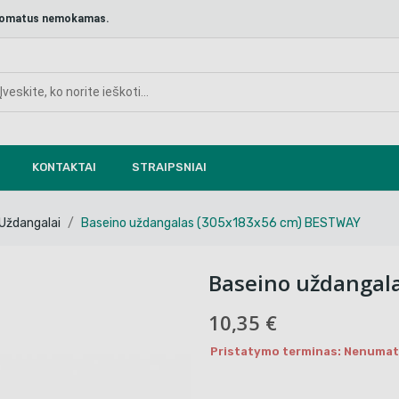
aštomatus nemokamas.
KONTAKTAI
STRAIPSNIAI
Uždangalai
Baseino uždangalas (305x183x56 cm) BESTWAY
Baseino uždangal
10,35 €
Pristatymo terminas: Nenumaty