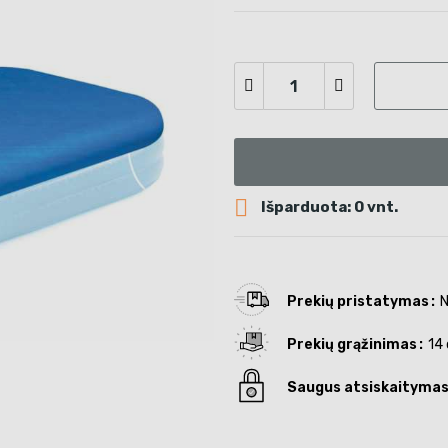

Išparduota: 0 vnt.
Prekių pristatymas
N
Prekių grąžinimas
14 
Saugus atsiskaityma