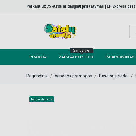
Perkant už 75 eurus ar daugiau pristatymas į LP Express p
Sandėlyje!
PRADŽIA
ŽAISLAI PER 1 D.D
IŠPARDAVIMAS
Pagrindinis
Vandens pramogos
Baseinų priedai
Išparduota