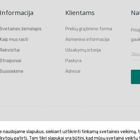
Informacija
Klientams
Nau
Svetainės žemėlapis
Prekių grąžinimo forma
Pris
Kaip mus rasti
Asmeninė informacija
gauk
Rekvizitai
Užsakymų istorija
Straipsniai
Paskyra
Susisiekime
Adresai
politika
Garantinis aptarnavimas
Prekių pristatymas
e naudojame slapukus, siekiant užtikrinti tinkamą svetainės veikimą, t
ankytojų patirtį. Tam tikri slapukai yra būtini, kad mūsų svetainė veiktų 