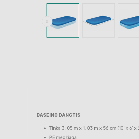
BASEINO DANGTIS
Tinka 3, 05 m x 1, 83 m x 56 cm (10' x 6'
PE medžiaga