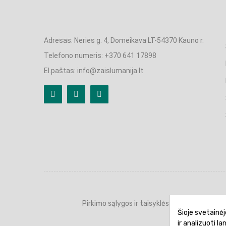
Adresas: Neries g. 4, Domeikava LT-54370 Kauno r.
Telefono numeris: +370 641 17898
El.paštas: info@zaislumanija.lt
Pirkimo sąlygos ir taisyklės
Privatumo 
Šioje svetainėj
ir analizuoti l