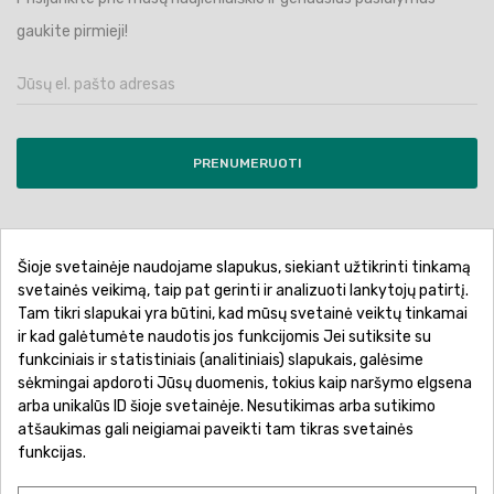
gaukite pirmieji!
PRENUMERUOTI
Šioje svetainėje naudojame slapukus, siekiant užtikrinti tinkamą
Pirkimo sąlygos ir taisyklės
Privatumo politika
svetainės veikimą, taip pat gerinti ir analizuoti lankytojų patirtį.
Tam tikri slapukai yra būtini, kad mūsų svetainė veiktų tinkamai
Garantinis aptarnavimas
Prekių pristatymas
ir kad galėtumėte naudotis jos funkcijomis Jei sutiksite su
Prekių grąžinimas
Atsiskaitymo būdai
funkciniais ir statistiniais (analitiniais) slapukais, galėsime
sėkmingai apdoroti Jūsų duomenis, tokius kaip naršymo elgsena
arba unikalūs ID šioje svetainėje. Nesutikimas arba sutikimo
atšaukimas gali neigiamai paveikti tam tikras svetainės
funkcijas.