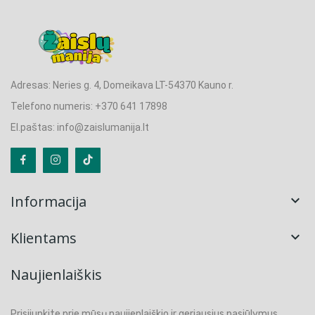
Adresas: Neries g. 4, Domeikava LT-54370 Kauno r.
Telefono numeris: +370 641 17898
El.paštas: info@zaislumanija.lt
Informacija

Klientams

Naujienlaiškis
Prisijunkite prie mūsų naujienlaiškio ir geriausius pasiūlymus