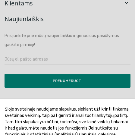
Klientams

Naujienlaiškis
Prisijunkite prie mūsų naujienlaiškio ir geriausius pasiūlymus
gaukite pirmieji!
PRENUMERUOTI
Šioje svetainėje naudojame slapukus, siekiant užtikrinti tinkamą
Pirkimo sąlygos ir taisyklės
Privatumo politika
svetainės veikimą, taip pat gerinti ir analizuoti lankytojų patirtį.
Tam tikri slapukai yra būtini, kad mūsų svetainė veiktų tinkamai
Garantinis aptarnavimas
Prekių pristatymas
ir kad galėtumėte naudotis jos funkcijomis Jei sutiksite su
Prekių grąžinimas
Atsiskaitymo būdai
funkciniais ir statistiniais (analitiniais) slapukais, galėsime