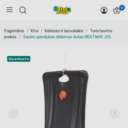
0
Pagrindinis
Kita
Kelionės ir laisvalaikis
Turistavimo
prekės
Saulės spinduliais šildomas dušas BESTWAY, 20L
Išparduota