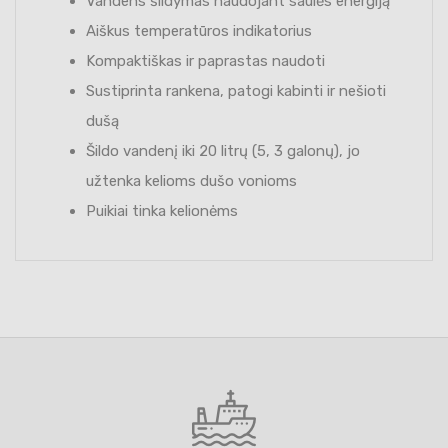
Vandens šildymas naudojant saulės energiją
Aiškus temperatūros indikatorius
Kompaktiškas ir paprastas naudoti
Sustiprinta rankena, patogi kabinti ir nešioti
dušą
Šildo vandenį iki 20 litrų (5, 3 galonų), jo
užtenka kelioms dušo vonioms
Puikiai tinka kelionėms