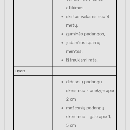
atlikimas,
skirtas vaikams nuo 8
metų,
guminės padangos,
judančios sparnų
mentės,
ištraukiami ratai.
Dydis
didesnių padangų
skersmuo - priekyje apie
2 cm
mažesnių padangų
skersmuo - gale apie 1,
5 cm