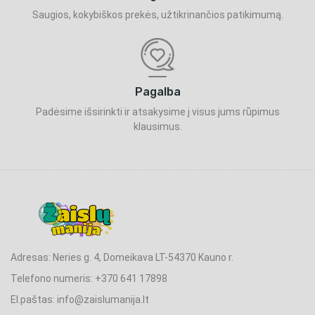
Saugios, kokybiškos prekės, užtikrinančios patikimumą.
Pagalba
Padėsime išsirinkti ir atsakysime į visus jums rūpimus
klausimus.
Adresas: Neries g. 4, Domeikava LT-54370 Kauno r.
Telefono numeris: +370 641 17898
El.paštas: info@zaislumanija.lt