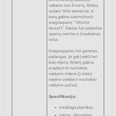
vaikams nuo 8 metų. Rinkinį
sudaro 1436 elementai, iš
kurių galima sukonstruoti
sraigtasparnį "Tiltrotor
Aircraft". Žaislas turi judančias
sparnų mentes ir įtraukiamus
ratus.
Sraigtasparnis turi gumines
padangas, jis gali įveikti bet
kokį reljefą. Rinkinį galima
praplėsti iki nuotolinio
valdymo rinkinio (į rinkinį
neįeina varikliai ir nuotolinio
valdymo pultas).
Specifikacija:
medžiaga plastikas,
tvirtas, tikroviškas