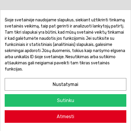
Šioje svetainėje naudojame slapukus, siekiant užtikrinti tinkamą
Pirkimo sąlygos ir taisyklės
Privatumo politika
svetainės veikimą, taip pat gerinti ir analizuoti lankytojų patirtį.
Tam tikri slapukai yra būtini, kad mūsų svetainė veiktų tinkamai
Garantinis aptarnavimas
Prekių pristatymas
ir kad galėtumėte naudotis jos funkcijomis Jei sutiksite su
Prekių grąžinimas
Atsiskaitymo būdai
funkciniais ir statistiniais (analitiniais) slapukais, galėsime
sėkmingai apdoroti Jūsų duomenis, tokius kaip naršymo elgsena
arba unikalūs ID šioje svetainėje. Nesutikimas arba sutikimo
atšaukimas gali neigiamai paveikti tam tikras svetainės
funkcijas.
Nustatymai
Sutinku
© 2026 Žaislų manija - Visos teisės saugomos.
Atmesti