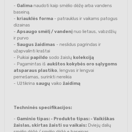
-
Galima
naudoti kaip smėlio dėžę arba vandens
baseiną.
-
kriauklės forma
- patrauklus ir vaikams patogus
dizainas
-
Apsaugo smėlį / vandenį
nuo lietaus, vabzdžių
ir purvo
-
Saugus žaidimas
- neslidus pagrindas ir
užapvalinti kraštai
- Puikiai
papildo
sodo žaislų
kolekciją
- Pagamintas iš
aukštos kokybės oro sąlygoms
atsparaus plastiko
, lengvas ir lengvai
pernešamas, surinkti nereikia
- Užtikrina
saugų
vaiko
žaidimą
Techninės specifikacijos:
-
Gaminio tipas: - Produkto tipas: - Vaikiškas
žaislas, skirtas žaisti su vaikais:
Dviejų dalių
smėlio dėžė / smėlio dėžė + baseinas