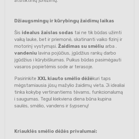
atsitiktinių įbrėžimų.
Džiaugsmingų ir kūrybingų žaidimų laikas
Šis
idealus
žaislas sodas
tai ne tik būdas užimti
vaiką lauke, bet ir priemonė, skatinanti vaiko fizinį ir
motorinį vystymąsi.
Žaidimas su smėliu
arba .
vandeniu
lavina pojūčius, įgūdžius rankų darbo
įgūdžius i kūrybiškumas. Puikus būdas pasimėgauti
vasaros popietėmis sode ar terasoje.
Pasirinkite
XXL kiauto smėlio dėžė
kuri taps
mėgstamiausia jūsų mažylio žaidimų vieta. Ji idealiai
tinka kokybę vertinantiems tėvams, funkcionalumą
i saugumas. Tegul kiekviena diena būna kupina
saulės, smėlio, vandens ir šypsenų!
Kriauklės smėlio dėžės privalumai: