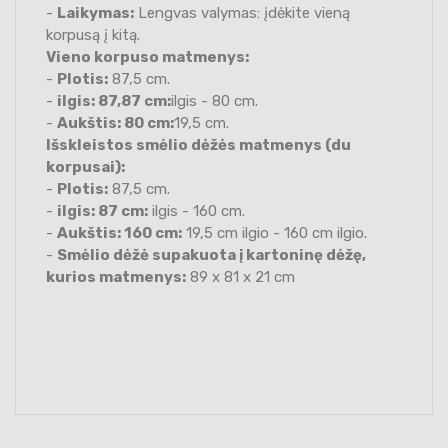
-
Laikymas:
Lengvas valymas: įdėkite vieną
korpusą į kitą.
Vieno korpuso matmenys:
-
Plotis:
87,5 cm.
-
ilgis: 87,87 cm:
ilgis - 80 cm.
-
Aukštis: 80 cm:
19,5 cm.
Išskleistos smėlio dėžės matmenys (du
korpusai):
-
Plotis:
87,5 cm.
-
ilgis: 87 cm:
ilgis - 160 cm.
-
Aukštis: 160 cm:
19,5 cm ilgio - 160 cm ilgio.
-
Smėlio dėžė supakuota į kartoninę dėžę,
kurios matmenys:
89 x 81 x 21 cm