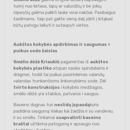
turinį nuo lietaus, lapų ar vabzdžių ir be jokių
rūpesčių galima palikti lauke visai nakčiai. Pasibaigus
žaidimams, taip pat galite vieną dalį įdėti į kitąkad
būtų patogu laikyti ir sutaupyti vietos.
Aukštos kokybės apdirbimas ir saugumas =
puikus sodo žaislas
Smėlio dėžė Kriauklė
pagamintas iš
aukštos
kokybės plastiko
atspari saulės spinduliams ir
drėgmei, todėl tai puikus pasirinkimas valandų
valandas trunkančioms linksmybėms sode. Dėl
tvirto konstrukcijos
i kokybės medžiagos,
smėlio dėžė yra stabilus, patvarus i saugus.
Baseino dugnas turi
neslidų įspaudą
kuris
padidina saugumą Vaikas kai žaidžia ir su vandeniu,
ir su smėliu. Tinkamai
suapvalinti baseino
kraštai
užtikrina patogumą ir apsaugo nuo