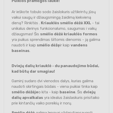
Puikios pramogos lauke!
Ar ieškote tobulo sodo žaislokuris užtikrintų jūsų
vaikui saugų ir džiaugsmingą žaidimą kiekvieną
dieną? Rinkitės .
Kriauklės smėlio dėžė XXL
- tai
unikalus derinys funkcionalumo, saugumas i vaikų
džiaugsmas! Šis
smėlio dėžė
kriauklės formos
yra puikus sprendimas šiltomis dienomis - ją galima
naudoti ir kaip
smėlio dėžę
ir kaip
vandens
baseinas
.
Dviejų dalių kriauklė - du panaudojimo būdai,
kad būtų dar smagiau!
Gaminį sudaro dvi vienodos dalys, kurias galima
naudoti skirtingais būdais - viena puikiai tinka kaip
smėlio dėžėje
o kita - kaip
baseine
. Šis
dviejų
dalių apvalkalas
yra idealus žaislaskuris prisitaiko
prie kintančių vaiko poreikių ir norų.
Smėlio dėžė
galima lengvai uždarytiapsaugoti