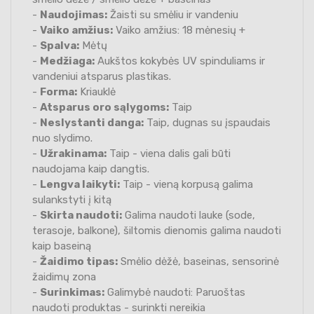
-
Naudojimas:
Žaisti su smėliu ir vandeniu
-
Vaiko amžius:
Vaiko amžius: 18 mėnesių +
-
Spalva:
Mėtų
-
Medžiaga:
Aukštos kokybės UV spinduliams ir
vandeniui atsparus plastikas.
-
Forma:
Kriauklė
-
Atsparus oro sąlygoms:
Taip
-
Neslystanti danga:
Taip, dugnas su įspaudais
nuo slydimo.
-
Užrakinama:
Taip - viena dalis gali būti
naudojama kaip dangtis.
-
Lengva laikyti:
Taip - vieną korpusą galima
sulankstyti į kitą
-
Skirta naudoti:
Galima naudoti lauke (sode,
terasoje, balkone), šiltomis dienomis galima naudoti
kaip baseiną
-
Žaidimo tipas:
Smėlio dėžė, baseinas, sensorinė
žaidimų zona
-
Surinkimas:
Galimybė naudoti: Paruoštas
naudoti produktas - surinkti nereikia