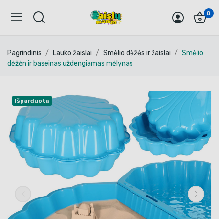
0
Pagrindinis
Lauko žaislai
Smėlio dėžės ir žaislai
Smėlio
dėžėn ir baseinas uždengiamas mėlynas
Išparduota