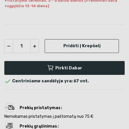
Pristatymo terminas: 3 - 5 darbo dienos (Preliminari data
rugpjūčio 13-14 diena)
Pridėti Į Krepšelį
Pirkti Dabar

Centriniame sandėlyje yra: 67 vnt.
Prekių pristatymas
Nemokamas pristatymas į paštomatą nuo 75 €
Prekių grąžinimas