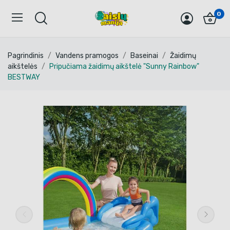
0
Pagrindinis
Vandens pramogos
Baseinai
Žaidimų
aikštelės
Pripučiama žaidimų aikštelė "Sunny Rainbow"
BESTWAY