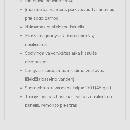
Itin didelė baseino erdvė
Įmontuotas vandens purkštuvas tvirtinamas
prie sodo žarnos
Nuimamas nusileidimo kalnelis
Minkštos grindys užtikrina minkštą
nusileidimą
Spalvinga vaivorykštės arka ir saulės
dekoracijos
Lengvai naudojamas išleidimo vožtuvas
išleidžia baseino vandenį
Suprojektuota vandens talpa: 170 l (45 gal.)
Turinys: Vienas baseinas, vienas nusileidimo
kalnelis, remonto pleistras