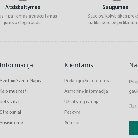
Atsiskaitymas
Saugumas
s ir patikimas atsiskaitymas
Saugios, kokybiškos prek
jums patogiu būdu.
užtikrinančios patikimum
Informacija
Klientams
Nau
Svetainės žemėlapis
Prekių grąžinimo forma
Pris
Kaip mus rasti
Asmeninė informacija
gauk
Rekvizitai
Užsakymų istorija
Straipsniai
Paskyra
Susisiekime
Adresai