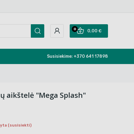
0
0,00 €
Susisiekime:
+370 641 17898
ų aikštelė "Mega Splash"
ta (susisiekti)