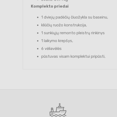
Komplekto priedai
1 dviejų padėčių čiuožykla su baseinu,
kliūčių ruožo konstrukcija,
1 sunkiųjų remonto pleistrų rinkinys
1 laikymo krepšys,
6 vėliavėlės
pūstuvas visam komplektui pripūsti,