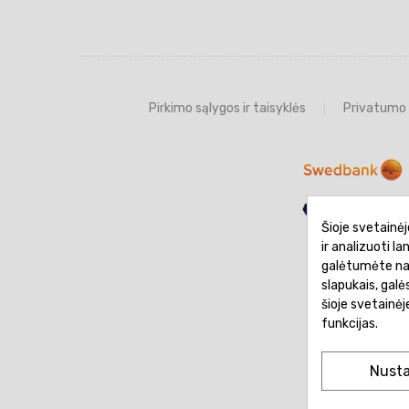
Pirkimo sąlygos ir taisyklės
Privatumo 
Šioje svetainėj
ir analizuoti l
galėtumėte naud
slapukais, gal
šioje svetainė
funkcijas.
Nust