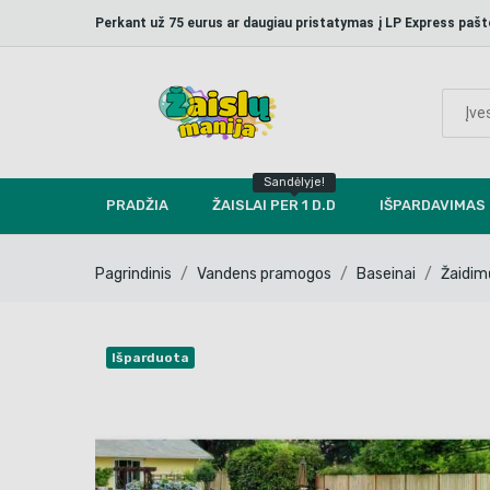
Perkant už 75 eurus ar daugiau pristatymas į LP Express p
Sandėlyje!
PRADŽIA
ŽAISLAI PER 1 D.D
IŠPARDAVIMAS
Pagrindinis
Vandens pramogos
Baseinai
Žaidim
Išparduota