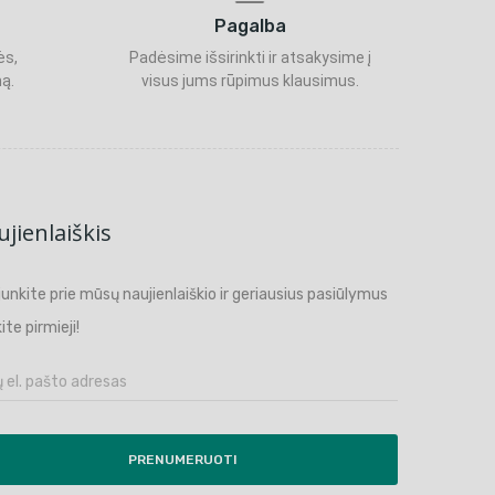
Pagalba
ės,
Padėsime išsirinkti ir atsakysime į
ą.
visus jums rūpimus klausimus.
jienlaiškis
ijunkite prie mūsų naujienlaiškio ir geriausius pasiūlymus
ite pirmieji!
PRENUMERUOTI