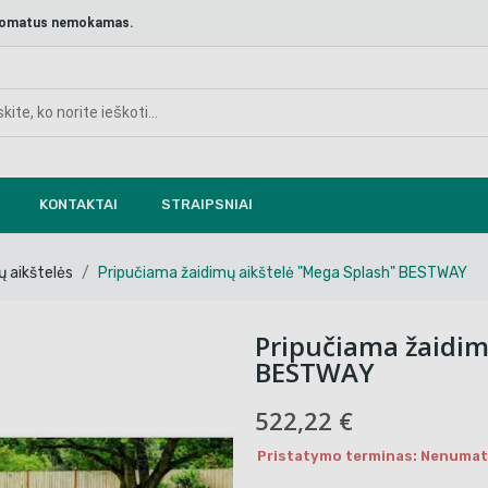
aštomatus nemokamas.
KONTAKTAI
STRAIPSNIAI
ų aikštelės
Pripučiama žaidimų aikštelė "Mega Splash" BESTWAY
Pripučiama žaidim
BESTWAY
522,22 €
Pristatymo terminas: Nenumaty