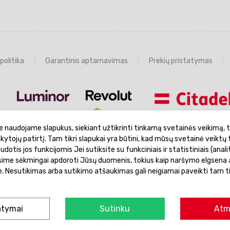
politika
Garantinis aptarnavimas
Prekių pristatymas
e naudojame slapukus, siekiant užtikrinti tinkamą svetainės veikimą, t
ankytojų patirtį. Tam tikri slapukai yra būtini, kad mūsų svetainė veiktų 
otis jos funkcijomis Jei sutiksite su funkciniais ir statistiniais (analit
ėsime sėkmingai apdoroti Jūsų duomenis, tokius kaip naršymo elgsena a
je. Nesutikimas arba sutikimo atšaukimas gali neigiamai paveikti tam t
© 2026 Žaislų manija - Visos teisės saugomos.
atymai
Sutinku
Atm