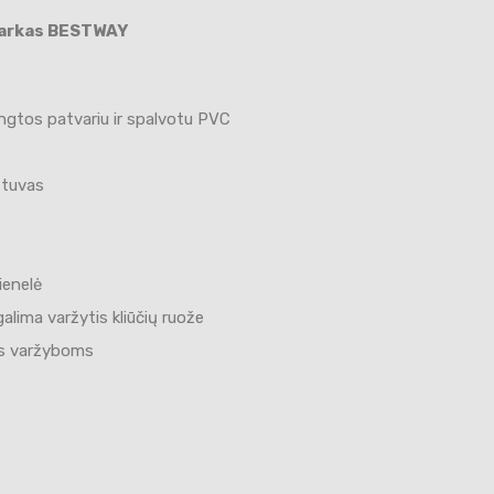
parkas BESTWAY
ngtos patvariu ir spalvotu PVC
štuvas
ienelė
galima varžytis kliūčių ruože
oms varžyboms