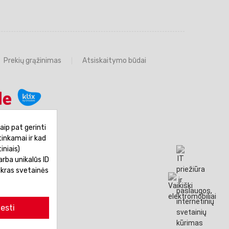
Prekių grąžinimas
Atsiskaitymo būdai
aip pat gerinti
tinkamai ir kad
iniais)
rba unikalūs ID
ikras svetainės
esti