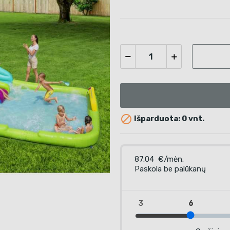

Išparduota: 0 vnt.