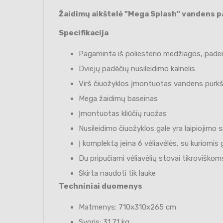
Žaidimų aikštelė "Mega Splash" vandens 
Specifikacija
Pagaminta iš poliesterio medžiagos, pade
Dviejų padėčių nusileidimo kalnelis
Virš čiuožyklos įmontuotas vandens purk
Mega žaidimų baseinas
Įmontuotas kliūčių ruožas
Nusileidimo čiuožyklos gale yra laipiojimo s
Į komplektą įeina 6 vėliavėlės, su kuriomis 
Du pripučiami vėliavėlių stovai tikrovišk
Skirta naudoti tik lauke
Techniniai duomenys
Matmenys: 710x310x265 cm
Svoris: 31.71 kg