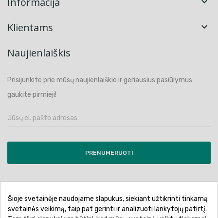
Informacija

Klientams

Naujienlaiškis
Prisijunkite prie mūsų naujienlaiškio ir geriausius pasiūlymus
gaukite pirmieji!
PRENUMERUOTI
Šioje svetainėje naudojame slapukus, siekiant užtikrinti tinkamą
Pirkimo sąlygos ir taisyklės
Privatumo politika
svetainės veikimą, taip pat gerinti ir analizuoti lankytojų patirtį.