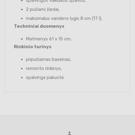
spalvingos vaikiškos spalvos,
2 pučiami žiedai,
maksimalus vandens lygis 8 cm (17 l),
Techniniai duomenys
Matmenys 61 x 15 cm,
Rinkinio turinys
pripučiamas baseinas,
remonto rinkinys,
spalvinga pakuotė.