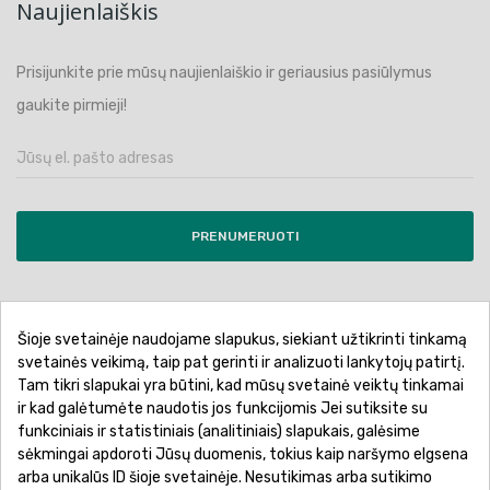
Naujienlaiškis
Prisijunkite prie mūsų naujienlaiškio ir geriausius pasiūlymus
gaukite pirmieji!
PRENUMERUOTI
Šioje svetainėje naudojame slapukus, siekiant užtikrinti tinkamą
Pirkimo sąlygos ir taisyklės
Privatumo politika
svetainės veikimą, taip pat gerinti ir analizuoti lankytojų patirtį.
Tam tikri slapukai yra būtini, kad mūsų svetainė veiktų tinkamai
Garantinis aptarnavimas
Prekių pristatymas
ir kad galėtumėte naudotis jos funkcijomis Jei sutiksite su
Prekių grąžinimas
Atsiskaitymo būdai
funkciniais ir statistiniais (analitiniais) slapukais, galėsime
sėkmingai apdoroti Jūsų duomenis, tokius kaip naršymo elgsena
arba unikalūs ID šioje svetainėje. Nesutikimas arba sutikimo