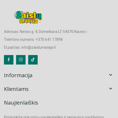
Adresas: Neries g. 4, Domeikava LT-54370 Kauno r.
Telefono numeris: +370 641 17898
El.paštas: info@zaislumanija.lt
Informacija

Klientams

Naujienlaiškis
Prisijunkite prie mūsų naujienlaiškio ir geriausius pasiūlymus