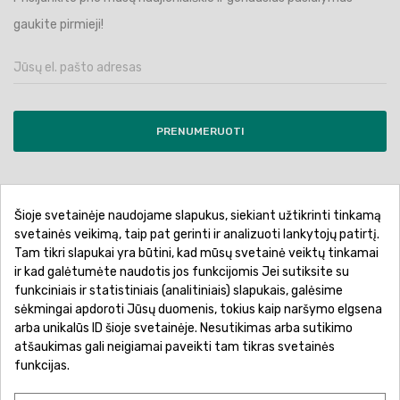
gaukite pirmieji!
PRENUMERUOTI
Šioje svetainėje naudojame slapukus, siekiant užtikrinti tinkamą
Pirkimo sąlygos ir taisyklės
Privatumo politika
svetainės veikimą, taip pat gerinti ir analizuoti lankytojų patirtį.
Tam tikri slapukai yra būtini, kad mūsų svetainė veiktų tinkamai
Garantinis aptarnavimas
Prekių pristatymas
ir kad galėtumėte naudotis jos funkcijomis Jei sutiksite su
Prekių grąžinimas
Atsiskaitymo būdai
funkciniais ir statistiniais (analitiniais) slapukais, galėsime
sėkmingai apdoroti Jūsų duomenis, tokius kaip naršymo elgsena
arba unikalūs ID šioje svetainėje. Nesutikimas arba sutikimo
atšaukimas gali neigiamai paveikti tam tikras svetainės
funkcijas.