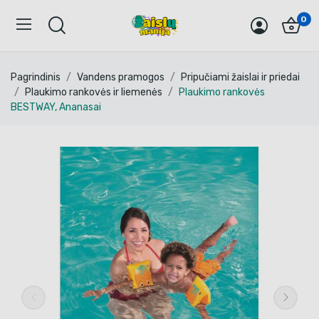
0
Pagrindinis
Vandens pramogos
Pripučiami žaislai ir priedai
Plaukimo rankovės ir liemenės
Plaukimo rankovės
BESTWAY, Ananasai