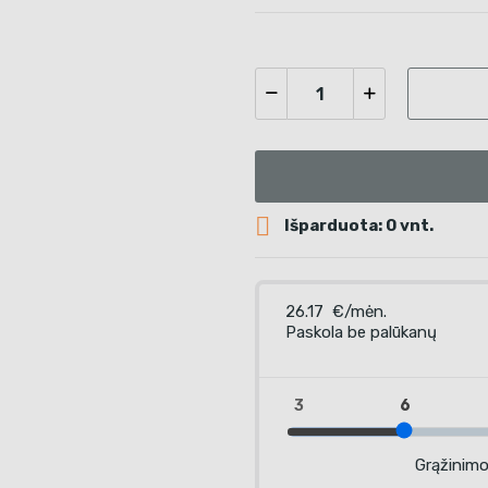

Išparduota: 0 vnt.