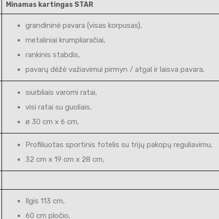
Minamas kartingas STAR
grandininė pavara (visas korpusas),
metaliniai krumpliaračiai,
rankinis stabdis,
pavarų dėžė važiavimui pirmyn / atgal ir laisva pavara,
siurbliais varomi ratai,
visi ratai su guoliais,
ø 30 cm x 6 cm,
Profiliuotas sportinis fotelis su trijų pakopų reguliavimu,
32 cm x 19 cm x 28 cm,
Ilgis 113 cm,
60 cm pločio,