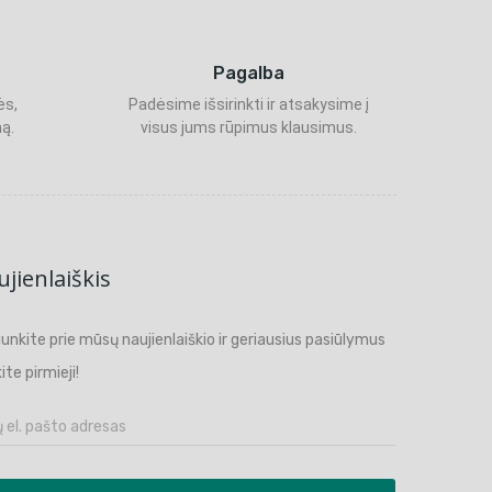
Pagalba
ės,
Padėsime išsirinkti ir atsakysime į
ą.
visus jums rūpimus klausimus.
jienlaiškis
ijunkite prie mūsų naujienlaiškio ir geriausius pasiūlymus
ite pirmieji!