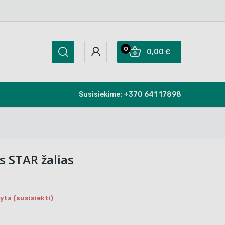
0
0,00 €
Susisiekime:
+370 641 17898
 STAR žalias
ta (susisiekti)