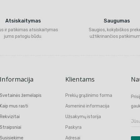
Atsiskaitymas
Saugumas
s ir patikimas atsiskaitymas
Saugios, kokybiškos prek
jums patogiu būdu.
užtikrinančios patikimum
Informacija
Klientams
Nau
Svetainės žemėlapis
Prekių grąžinimo forma
Pris
Kaip mus rasti
Asmeninė informacija
gauk
Rekvizitai
Užsakymų istorija
Straipsniai
Paskyra
Susisiekime
Adresai