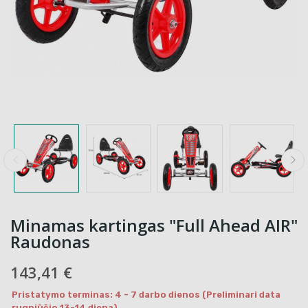
Minamas kartingas "Full Ahead AIR"
Raudonas
143,41 €
Pristatymo terminas: 4 - 7 darbo dienos (Preliminari data
rugpjūčio 13-14 diena)