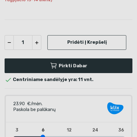
Pridėti Į Krepšelį
Pirkti Dabar

Centriniame sandėlyje yra: 11 vnt.