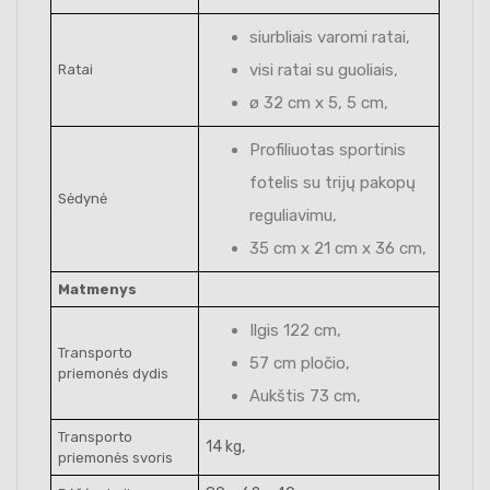
siurbliais varomi ratai,
visi ratai su guoliais,
Ratai
ø 32 cm x 5, 5 cm,
Profiliuotas sportinis
fotelis su trijų pakopų
Sėdynė
reguliavimu,
35 cm x 21 cm x 36 cm,
Matmenys
Ilgis 122 cm,
Transporto
57 cm pločio,
priemonės dydis
Aukštis 73 cm,
Transporto
14 kg,
priemonės svoris