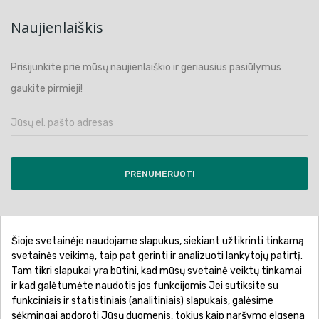
Naujienlaiškis
Prisijunkite prie mūsų naujienlaiškio ir geriausius pasiūlymus
gaukite pirmieji!
PRENUMERUOTI
Šioje svetainėje naudojame slapukus, siekiant užtikrinti tinkamą
Pirkimo sąlygos ir taisyklės
Privatumo politika
svetainės veikimą, taip pat gerinti ir analizuoti lankytojų patirtį.
Tam tikri slapukai yra būtini, kad mūsų svetainė veiktų tinkamai
Garantinis aptarnavimas
Prekių pristatymas
ir kad galėtumėte naudotis jos funkcijomis Jei sutiksite su
Prekių grąžinimas
Atsiskaitymo būdai
funkciniais ir statistiniais (analitiniais) slapukais, galėsime
sėkmingai apdoroti Jūsų duomenis, tokius kaip naršymo elgsena