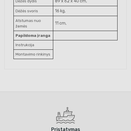
89 x 62 x 40 cm,
Dėžės dydis
16 kg,
Dėžės svoris
Atstumas nuo
11 cm,
žemės
Papildoma įranga
Instrukcija
Montavimo rinkinys
Pristatymas