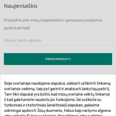
Naujienlaiškis
Prisijunkite prie mūsų naujienlaiškio ir geriausius pasiūlymus
gaukite pirmieji!
PRENUMERUOTI
Šioje svetainėje naudojame slapukus, siekiant užtikrinti tinkamą
Pirkimo sąlygos ir taisyklės
Privatumo politika
svetainės veikimą, taip pat gerinti ir analizuoti lankytojų patirtį.
Tam tikri slapukai yra būtini, kad mūsų svetainė veiktų tinkamai
Garantinis aptarnavimas
Prekių pristatymas
ir kad galėtumėte naudotis jos funkcijomis Jei sutiksite su
Prekių grąžinimas
Atsiskaitymo būdai
funkciniais ir statistiniais (analitiniais) slapukais, galėsime
sėkmingai apdoroti Jūsų duomenis, tokius kaip naršymo elgsena