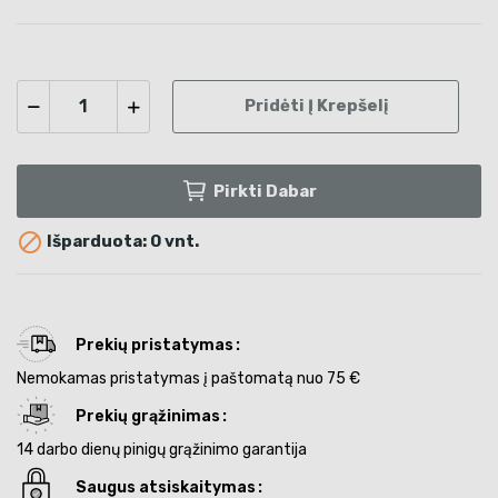
Pridėti Į Krepšelį
Pirkti Dabar

Išparduota: 0 vnt.
Prekių pristatymas
Nemokamas pristatymas į paštomatą nuo 75 €
Prekių grąžinimas
14 darbo dienų pinigų grąžinimo garantija
Saugus atsiskaitymas