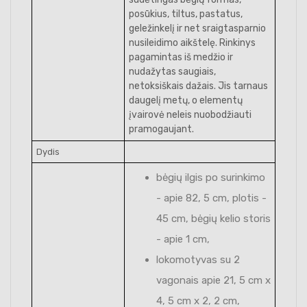
posūkius, tiltus, pastatus,
geležinkelį ir net sraigtasparnio
nusileidimo aikštelę. Rinkinys
pagamintas iš medžio ir
nudažytas saugiais,
netoksiškais dažais. Jis tarnaus
daugelį metų, o elementų
įvairovė neleis nuobodžiauti
pramogaujant.
Dydis
bėgių ilgis po surinkimo
- apie 82, 5 cm, plotis -
45 cm, bėgių kelio storis
- apie 1 cm,
lokomotyvas su 2
vagonais apie 21, 5 cm x
4, 5 cm x 2, 2 cm,