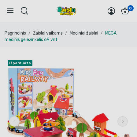
0
Pagrindinis
Žaislai vaikams
Mediniai žaislai
MEGA
medinis geležinkelis 69 vnt
Išparduota