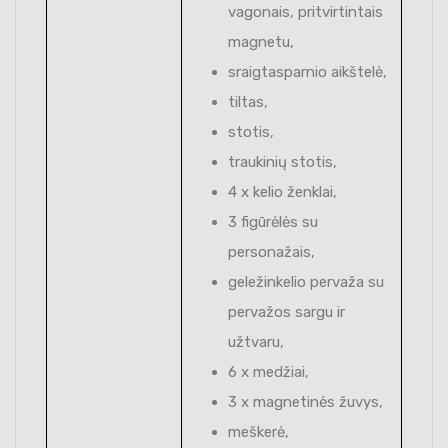
vagonais, pritvirtintais
magnetu,
sraigtasparnio aikštelė,
tiltas,
stotis,
traukinių stotis,
4 x kelio ženklai,
3 figūrėlės su
personažais,
geležinkelio pervaža su
pervažos sargu ir
užtvaru,
6 x medžiai,
3 x magnetinės žuvys,
meškerė,