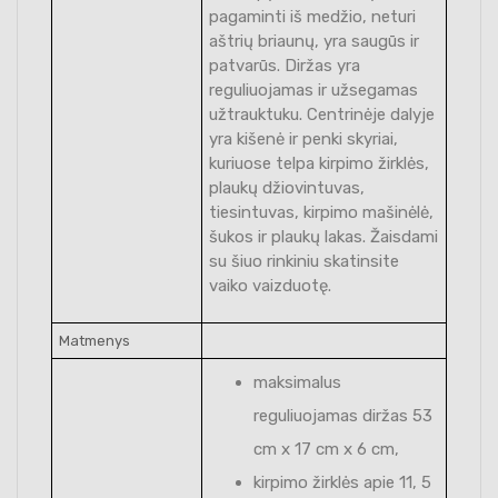
pagaminti iš medžio, neturi
aštrių briaunų, yra saugūs ir
patvarūs. Diržas yra
reguliuojamas ir užsegamas
užtrauktuku. Centrinėje dalyje
yra kišenė ir penki skyriai,
kuriuose telpa kirpimo žirklės,
plaukų džiovintuvas,
tiesintuvas, kirpimo mašinėlė,
šukos ir plaukų lakas. Žaisdami
su šiuo rinkiniu skatinsite
vaiko vaizduotę.
Matmenys
maksimalus
reguliuojamas diržas 53
cm x 17 cm x 6 cm,
kirpimo žirklės apie 11, 5