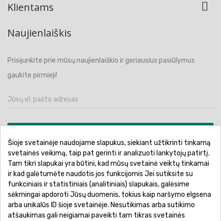

Klientams
Naujienlaiškis
Prisijunkite prie mūsų naujienlaiškio ir geriausius pasiūlymus
gaukite pirmieji!
PRENUMERUOTI
Šioje svetainėje naudojame slapukus, siekiant užtikrinti tinkamą
svetainės veikimą, taip pat gerinti ir analizuoti lankytojų patirtį.
Tam tikri slapukai yra būtini, kad mūsų svetainė veiktų tinkamai
ir kad galėtumėte naudotis jos funkcijomis Jei sutiksite su
funkciniais ir statistiniais (analitiniais) slapukais, galėsime
Pirkimo sąlygos ir taisyklės
Privatumo politika
sėkmingai apdoroti Jūsų duomenis, tokius kaip naršymo elgsena
Garantinis aptarnavimas
Prekių pristatymas
arba unikalūs ID šioje svetainėje. Nesutikimas arba sutikimo
atšaukimas gali neigiamai paveikti tam tikras svetainės
Prekių grąžinimas
Atsiskaitymo būdai