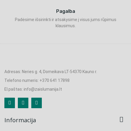
Pagalba
Padėsime išsirinkti ir atsakysime į visus jums rūpimus
klausimus.
Adresas: Neries g. 4, Domeikava LT-54370 Kauno r.
Telefono numeris: +370 641 17898
El.paštas: info@zaislumanija.lt

Informacija