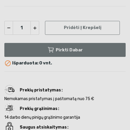
Pridėti Į Krepšelį
Pirkti Dabar

Išparduota: 0 vnt.
Prekių pristatymas
Nemokamas pristatymas į paštomatą nuo 75 €
Prekių grąžinimas
14 darbo dienų pinigų grąžinimo garantija
Saugus atsiskaitymas