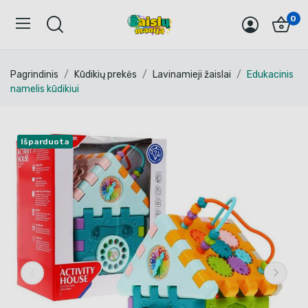
0
Pagrindinis
Kūdikių prekės
Lavinamieji žaislai
Edukacinis
namelis kūdikiui
Išparduota