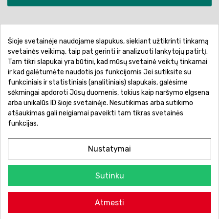
Šioje svetainėje naudojame slapukus, siekiant užtikrinti tinkamą
Pirkimo sąlygos ir taisyklės
Privatumo politika
svetainės veikimą, taip pat gerinti ir analizuoti lankytojų patirtį.
Tam tikri slapukai yra būtini, kad mūsų svetainė veiktų tinkamai
Garantinis aptarnavimas
Prekių pristatymas
ir kad galėtumėte naudotis jos funkcijomis Jei sutiksite su
Prekių grąžinimas
Atsiskaitymo būdai
funkciniais ir statistiniais (analitiniais) slapukais, galėsime
sėkmingai apdoroti Jūsų duomenis, tokius kaip naršymo elgsena
arba unikalūs ID šioje svetainėje. Nesutikimas arba sutikimo
atšaukimas gali neigiamai paveikti tam tikras svetainės
funkcijas.
Nustatymai
Sutinku
© 2026 Žaislų manija - Visos teisės saugomos.
Atmesti