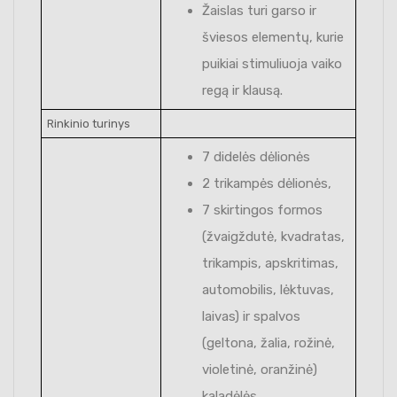
Žaislas turi garso ir
šviesos elementų, kurie
puikiai stimuliuoja vaiko
regą ir klausą.
Rinkinio turinys
7 didelės dėlionės
2 trikampės dėlionės,
7 skirtingos formos
(žvaigždutė, kvadratas,
trikampis, apskritimas,
automobilis, lėktuvas,
laivas) ir spalvos
(geltona, žalia, rožinė,
violetinė, oranžinė)
kaladėlės.