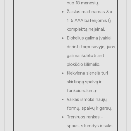
nuo 18 mėnesių.
Žaislas maitinamas 3 x
1, 5 AAA baterijomis (į
komplektą neįeina).
Blokelius galima įvairiai
derinti tarpusavyje, juos
galima išdėlioti ant
plokščio kilimėlio.
Kiekviena sienelė turi
skirtingą spalvą ir
funkcionalumą:
Vaikas išmoks naujų
formų, spalvų ir garsų.
Treniruos rankas -
spaus, stumdys ir suks.