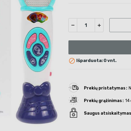

Išparduota: 0 vnt.
Prekių pristatymas
N
Prekių grąžinimas
14 
Saugus atsiskaityma