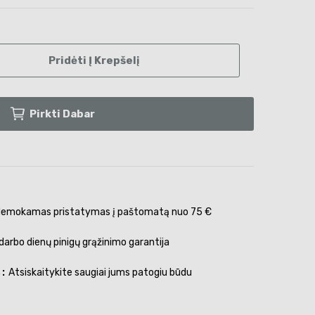
Pridėti Į Krepšelį
Pirkti Dabar
emokamas pristatymas į paštomatą nuo 75 €
darbo dienų pinigų grąžinimo garantija
s
Atsiskaitykite saugiai jums patogiu būdu