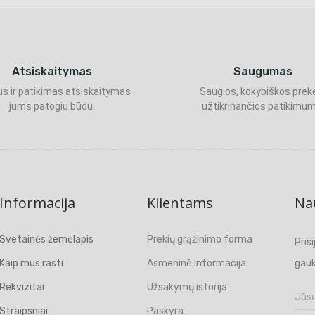
Atsiskaitymas
Saugumas
s ir patikimas atsiskaitymas
Saugios, kokybiškos prek
jums patogiu būdu.
užtikrinančios patikimum
Informacija
Klientams
Nau
Svetainės žemėlapis
Prekių grąžinimo forma
Pris
Kaip mus rasti
Asmeninė informacija
gauk
Rekvizitai
Užsakymų istorija
Straipsniai
Paskyra