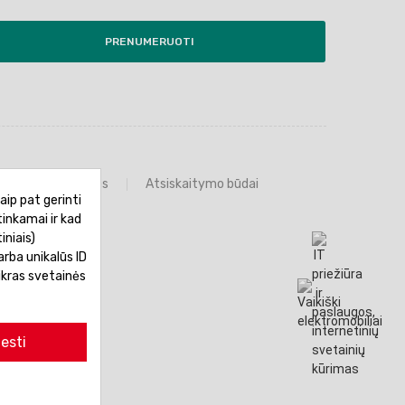
PRENUMERUOTI
Prekių grąžinimas
Atsiskaitymo būdai
aip pat gerinti
tinkamai ir kad
iniais)
rba unikalūs ID
ikras svetainės
esti