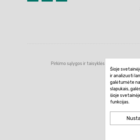
Pirkimo sąlygos ir taisyklės
Privatumo 
Šioje svetainėj
ir analizuoti l
galėtumėte naud
slapukais, gal
šioje svetainė
funkcijas.
Nust