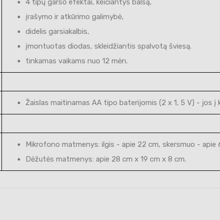
4 tipų garso efektai, keičiantys balsą,
įrašymo ir atkūrimo galimybė,
didelis garsiakalbis,
įmontuotas diodas, skleidžiantis spalvotą šviesą.
tinkamas vaikams nuo 12 mėn.
Žaislas maitinamas AA tipo baterijomis (2 x 1, 5 V) - jos į
Mikrofono matmenys: ilgis - apie 22 cm, skersmuo - apie 
Dėžutės matmenys: apie 28 cm x 19 cm x 8 cm.