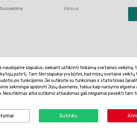
Susisiekime
Adresai
politika
Garantinis aptarnavimas
Prekių pristatymas
e naudojame slapukus, siekiant užtikrinti tinkamą svetainės veikimą, t
ankytojų patirtį. Tam tikri slapukai yra būtini, kad mūsų svetainė veiktų 
otis jos funkcijomis Jei sutiksite su funkciniais ir statistiniais (analit
ėsime sėkmingai apdoroti Jūsų duomenis, tokius kaip naršymo elgsena a
je. Nesutikimas arba sutikimo atšaukimas gali neigiamai paveikti tam t
© 2026 Žaislų manija - Visos teisės saugomos.
atymai
Sutinku
Atm