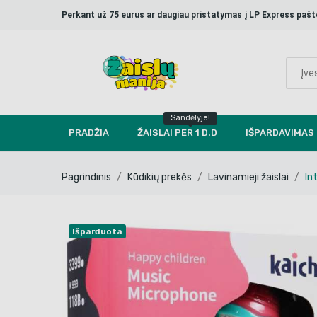
Perkant už 75 eurus ar daugiau pristatymas į LP Express p
Sandėlyje!
PRADŽIA
ŽAISLAI PER 1 D.D
IŠPARDAVIMAS
Pagrindinis
Kūdikių prekės
Lavinamieji žaislai
In
Išparduota