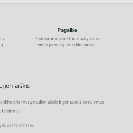
Pagalba
ės,
Padėsime išsirinkti ir atsakysime į
ą.
visus jums rūpimus klausimus.
jienlaiškis
ijunkite prie mūsų naujienlaiškio ir geriausius pasiūlymus
ite pirmieji!