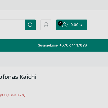
0
0,00 €
Susisiekime:
+370 641 17898
ofonas Kaichi
ta (susisiekti)