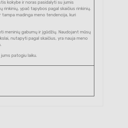
stis kokybe ir noras pasidalyti su jumis
 rinkinių, ypač tapybos pagal skaičius rinkinių.
si ir tampa madinga meno tendencija, kuri
urėti meninių gabumų ir įgūdžių. Naudojant mūsų
eikslai, nutapyti pagal skaičius, yra nauja meno
.
 jums patogiu laiku.