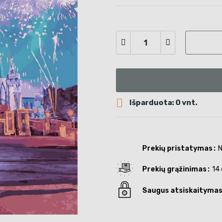

Išparduota: 0 vnt.
Prekių pristatymas
N
Prekių grąžinimas
14 
Saugus atsiskaityma