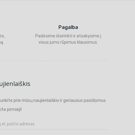
Pagalba
ės,
Padėsime išsirinkti ir atsakysime į
ą.
visus jums rūpimus klausimus.
jienlaiškis
ijunkite prie mūsų naujienlaiškio ir geriausius pasiūlymus
ite pirmieji!