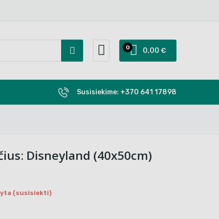
0
0,00 €
Susisiekime:
+370 641 17898
čius: Disneyland (40x50cm)
ta (susisiekti)