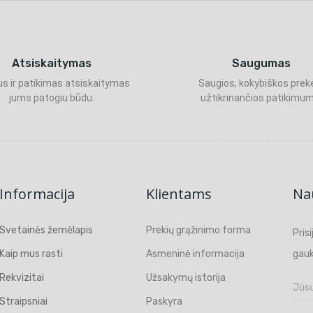
Atsiskaitymas
Saugumas
s ir patikimas atsiskaitymas
Saugios, kokybiškos prek
jums patogiu būdu.
užtikrinančios patikimum
Informacija
Klientams
Nau
Svetainės žemėlapis
Prekių grąžinimo forma
Pris
Kaip mus rasti
Asmeninė informacija
gauk
Rekvizitai
Užsakymų istorija
Straipsniai
Paskyra