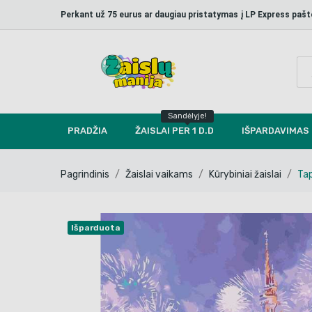
Perkant už 75 eurus ar daugiau pristatymas į LP Express p
Sandėlyje!
PRADŽIA
ŽAISLAI PER 1 D.D
IŠPARDAVIMAS
Pagrindinis
Žaislai vaikams
Kūrybiniai žaislai
Tap
Išparduota