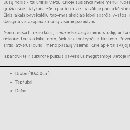
Jūsų hobis - tai unikali vieta, kurioje susitinka meilė menui, rūpe
gražiausiais dalykais. Mūsų parduotuvės pasiūloje gausu kūrybinių
Šiais laikais paveikslėlių tapymas skaičiais labai sparčiai vysto
džiugina vis daugiau žmonių visame pasaulyje.
Norint sukurti meno kūrinį, nebereikia baigti meno studijų ar t
rinkinius tereikia laiko, noro, šiek tiek kantrybės ir tikslumo. Pav
sritis, atvėrusi duris į meno pasaulį visiems, kurie apie tai svajoja
Išbandykite ir sukurkite puikius paveikslus mėgstamoje vietoje ir
Drobė (40x50cm)
Teptukai
Dažai