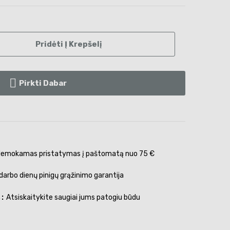
Pridėti Į Krepšelį
Pirkti Dabar
emokamas pristatymas į paštomatą nuo 75 €
darbo dienų pinigų grąžinimo garantija
s
Atsiskaitykite saugiai jums patogiu būdu