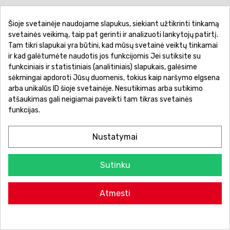
Šioje svetainėje naudojame slapukus, siekiant užtikrinti tinkamą
Pirkimo sąlygos ir taisyklės
Privatumo politika
svetainės veikimą, taip pat gerinti ir analizuoti lankytojų patirtį.
Tam tikri slapukai yra būtini, kad mūsų svetainė veiktų tinkamai
Garantinis aptarnavimas
Prekių pristatymas
ir kad galėtumėte naudotis jos funkcijomis Jei sutiksite su
Prekių grąžinimas
Atsiskaitymo būdai
funkciniais ir statistiniais (analitiniais) slapukais, galėsime
sėkmingai apdoroti Jūsų duomenis, tokius kaip naršymo elgsena
arba unikalūs ID šioje svetainėje. Nesutikimas arba sutikimo
atšaukimas gali neigiamai paveikti tam tikras svetainės
funkcijas.
Nustatymai
Sutinku
© 2026 Žaislų manija - Visos teisės saugomos.
Atmesti