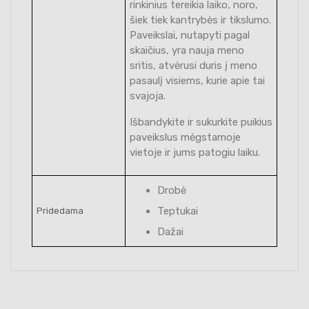
rinkinius tereikia laiko, noro,
šiek tiek kantrybės ir tikslumo.
Paveikslai, nutapyti pagal
skaičius, yra nauja meno
sritis, atvėrusi duris į meno
pasaulį visiems, kurie apie tai
svajoja.
Išbandykite ir sukurkite puikius
paveikslus mėgstamoje
vietoje ir jums patogiu laiku.
Drobė
Teptukai
Pridedama
Dažai