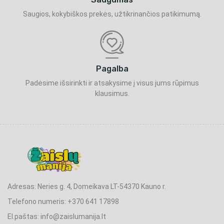
Saugios, kokybiškos prekės, užtikrinančios patikimumą.
Pagalba
Padėsime išsirinkti ir atsakysime į visus jums rūpimus
klausimus.
Adresas: Neries g. 4, Domeikava LT-54370 Kauno r.
Telefono numeris: +370 641 17898
El.paštas: info@zaislumanija.lt