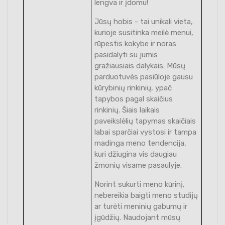
lengva ir įdomu!
Jūsų hobis - tai unikali vieta,
kurioje susitinka meilė menui,
rūpestis kokybe ir noras
pasidalyti su jumis
gražiausiais dalykais. Mūsų
parduotuvės pasiūloje gausu
kūrybinių rinkinių, ypač
tapybos pagal skaičius
rinkinių. Šiais laikais
paveikslėlių tapymas skaičiais
labai sparčiai vystosi ir tampa
madinga meno tendencija,
kuri džiugina vis daugiau
žmonių visame pasaulyje.
Norint sukurti meno kūrinį,
nebereikia baigti meno studijų
ar turėti meninių gabumų ir
įgūdžių. Naudojant mūsų