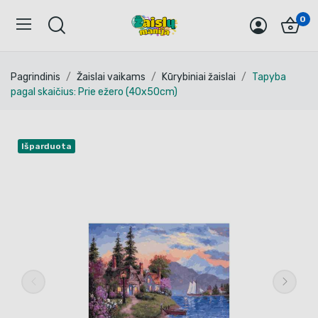
0
Pagrindinis
Žaislai vaikams
Kūrybiniai žaislai
Tapyba
pagal skaičius: Prie ežero (40x50cm)
Išparduota