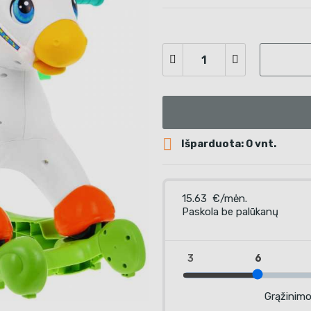

Išparduota: 0 vnt.