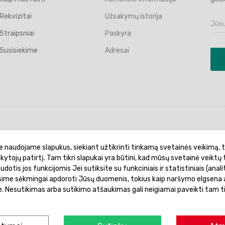
Rekvizitai
Užsakymų istorija
Straipsniai
Paskyra
Susisiekime
Adresai
politika
Garantinis aptarnavimas
Prekių pristatymas
e naudojame slapukus, siekiant užtikrinti tinkamą svetainės veikimą, t
ankytojų patirtį. Tam tikri slapukai yra būtini, kad mūsų svetainė veiktų 
otis jos funkcijomis Jei sutiksite su funkciniais ir statistiniais (analit
ėsime sėkmingai apdoroti Jūsų duomenis, tokius kaip naršymo elgsena a
je. Nesutikimas arba sutikimo atšaukimas gali neigiamai paveikti tam t
© 2026 Žaislų manija - Visos teisės saugomos.