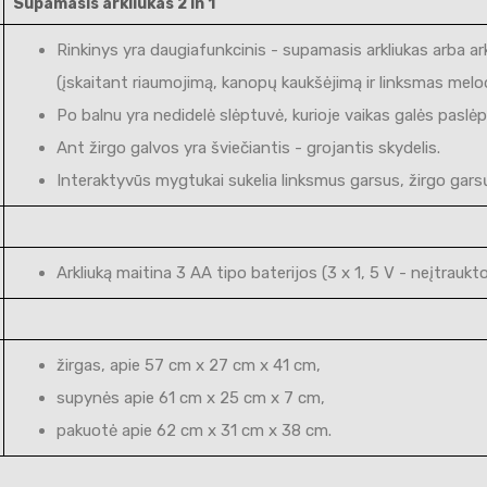
Supamasis arkliukas 2 in 1
Rinkinys yra daugiafunkcinis - supamasis arkliukas arba arkli
(įskaitant riaumojimą, kanopų kaukšėjimą ir linksmas melod
Po balnu yra nedidelė slėptuvė, kurioje vaikas galės paslėp
Ant žirgo galvos yra šviečiantis - grojantis skydelis.
Interaktyvūs mygtukai sukelia linksmus garsus, žirgo gars
Arkliuką maitina 3 AA tipo baterijos (3 x 1, 5 V - neįtraukt
žirgas, apie 57 cm x 27 cm x 41 cm,
supynės apie 61 cm x 25 cm x 7 cm,
pakuotė apie 62 cm x 31 cm x 38 cm.