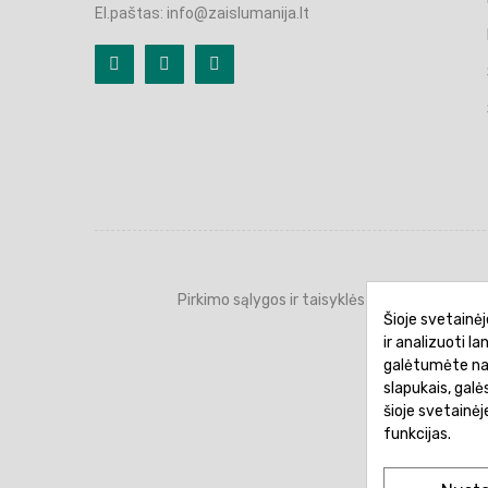
El.paštas: info@zaislumanija.lt
Pirkimo sąlygos ir taisyklės
Privatumo 
Šioje svetainėj
ir analizuoti l
galėtumėte naud
slapukais, gal
šioje svetainė
funkcijas.