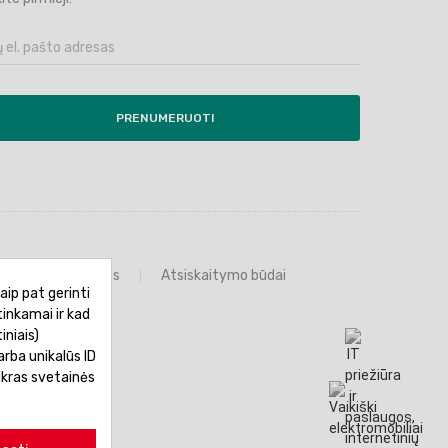
PRENUMERUOTI
Prekių grąžinimas
Atsiskaitymo būdai
aip pat gerinti
tinkamai ir kad
iniais)
rba unikalūs ID
ikras svetainės