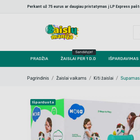
Perkant už 75 eurus ar daugiau pristatymas į LP Express p
Sandėlyje!
PRADŽIA
ŽAISLAI PER 1 D.D
IŠPARDAVIMAS
Pagrindinis
Žaislai vaikams
Kiti žaislai
Supamasis
Išparduota