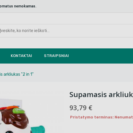
aštomatus nemokamas.
KONTAKTAI
STRAIPSNIAI
 arkliukas "2 in 1"
Supamasis arkliuka
93,79 €
Pristatymo terminas: Nenumaty