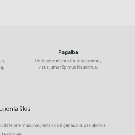
Pagalba
ės,
Padėsime išsirinkti ir atsakysime į
ą.
visus jums rūpimus klausimus.
jienlaiškis
ijunkite prie mūsų naujienlaiškio ir geriausius pasiūlymus
ite pirmieji!