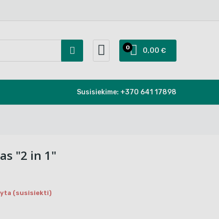
0
0,00 €
Susisiekime:
+370 641 17898
s "2 in 1"
ta (susisiekti)