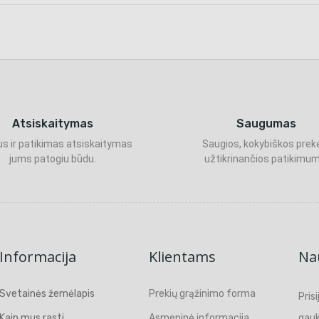
Atsiskaitymas
Saugumas
s ir patikimas atsiskaitymas
Saugios, kokybiškos prek
jums patogiu būdu.
užtikrinančios patikimum
Informacija
Klientams
Nau
Svetainės žemėlapis
Prekių grąžinimo forma
Pris
Kaip mus rasti
Asmeninė informacija
gauk