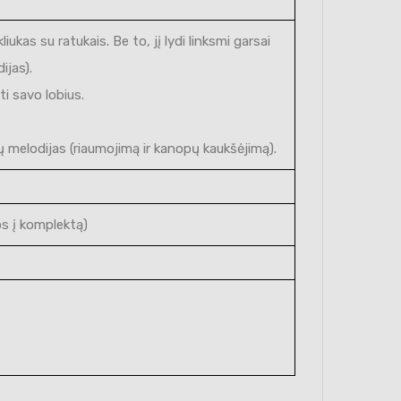
ukas su ratukais. Be to, jį lydi linksmi garsai
ijas).
ti savo lobius.
ų melodijas (riaumojimą ir kanopų kaukšėjimą).
os į komplektą)