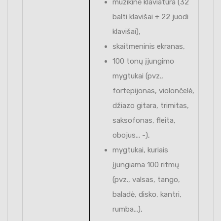
muzikinė klaviatūra (32
balti klavišai + 22 juodi
klavišai),
skaitmeninis ekranas,
100 tonų įjungimo
mygtukai (pvz.,
fortepijonas, violončelė,
džiazo gitara, trimitas,
saksofonas, fleita,
obojus... -),
mygtukai, kuriais
įjungiama 100 ritmų
(pvz., valsas, tango,
baladė, disko, kantri,
rumba...),