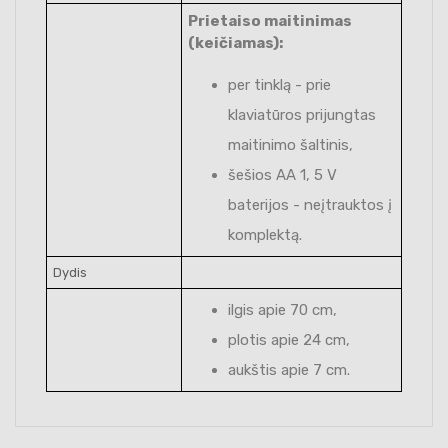
Prietaiso maitinimas
(keičiamas):
per tinklą - prie
klaviatūros prijungtas
maitinimo šaltinis,
šešios AA 1, 5 V
baterijos - neįtrauktos į
komplektą.
Dydis
ilgis apie 70 cm,
plotis apie 24 cm,
aukštis apie 7 cm.