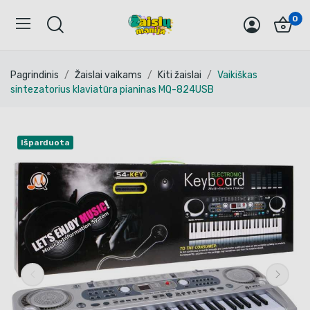
0
Pagrindinis
Žaislai vaikams
Kiti žaislai
Vaikiškas
sintezatorius klaviatūra pianinas MQ-824USB
Išparduota