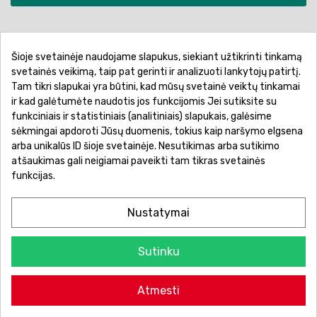
Šioje svetainėje naudojame slapukus, siekiant užtikrinti tinkamą
Pirkimo sąlygos ir taisyklės
Privatumo politika
svetainės veikimą, taip pat gerinti ir analizuoti lankytojų patirtį.
Tam tikri slapukai yra būtini, kad mūsų svetainė veiktų tinkamai
Garantinis aptarnavimas
Prekių pristatymas
ir kad galėtumėte naudotis jos funkcijomis Jei sutiksite su
Prekių grąžinimas
Atsiskaitymo būdai
funkciniais ir statistiniais (analitiniais) slapukais, galėsime
sėkmingai apdoroti Jūsų duomenis, tokius kaip naršymo elgsena
arba unikalūs ID šioje svetainėje. Nesutikimas arba sutikimo
atšaukimas gali neigiamai paveikti tam tikras svetainės
funkcijas.
Nustatymai
Sutinku
© 2026 Žaislų manija - Visos teisės saugomos.
Atmesti