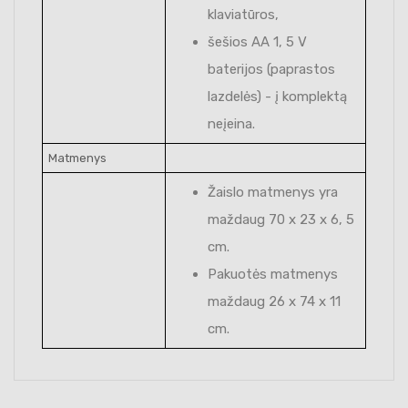
klaviatūros,
šešios AA 1, 5 V
baterijos (paprastos
lazdelės) - į komplektą
neįeina.
Matmenys
Žaislo matmenys yra
maždaug 70 x 23 x 6, 5
cm.
Pakuotės matmenys
maždaug 26 x 74 x 11
cm.