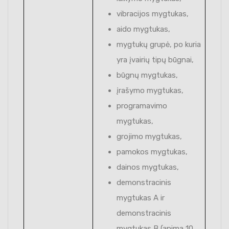
vibracijos mygtukas,
aido mygtukas,
mygtukų grupė, po kuria
yra įvairių tipų būgnai,
būgnų mygtukas,
įrašymo mygtukas,
programavimo
mygtukas,
grojimo mygtukas,
pamokos mygtukas,
dainos mygtukas,
demonstracinis
mygtukas A ir
demonstracinis
mygtukas B (apima 10