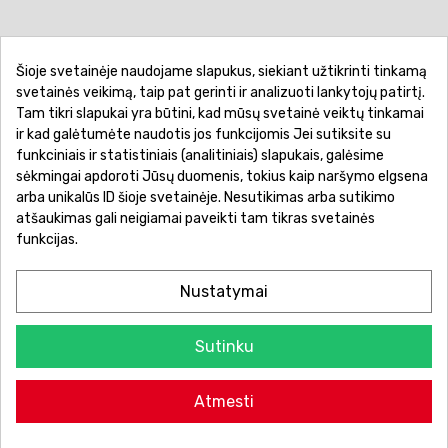
Šioje svetainėje naudojame slapukus, siekiant užtikrinti tinkamą
Pirkimo sąlygos ir taisyklės
Privatumo politika
svetainės veikimą, taip pat gerinti ir analizuoti lankytojų patirtį.
Tam tikri slapukai yra būtini, kad mūsų svetainė veiktų tinkamai
Garantinis aptarnavimas
Prekių pristatymas
ir kad galėtumėte naudotis jos funkcijomis Jei sutiksite su
Prekių grąžinimas
Atsiskaitymo būdai
funkciniais ir statistiniais (analitiniais) slapukais, galėsime
sėkmingai apdoroti Jūsų duomenis, tokius kaip naršymo elgsena
arba unikalūs ID šioje svetainėje. Nesutikimas arba sutikimo
atšaukimas gali neigiamai paveikti tam tikras svetainės
funkcijas.
Nustatymai
Sutinku
© 2026 Žaislų manija - Visos teisės saugomos.
Atmesti