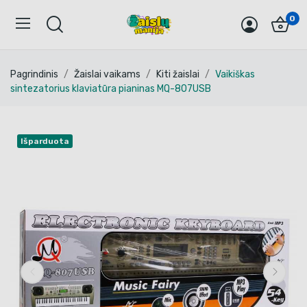
0
Pagrindinis
Žaislai vaikams
Kiti žaislai
Vaikiškas
sintezatorius klaviatūra pianinas MQ-807USB
Išparduota