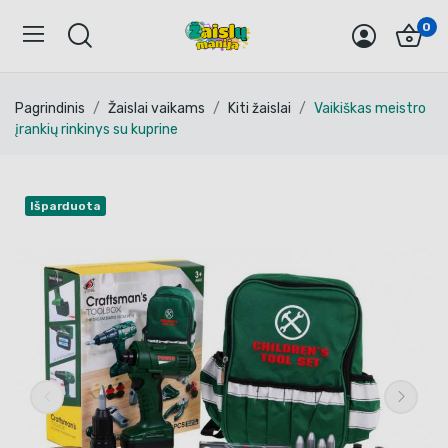
0
Pagrindinis
Žaislai vaikams
Kiti žaislai
Vaikiškas meistro
įrankių rinkinys su kuprine
Išparduota