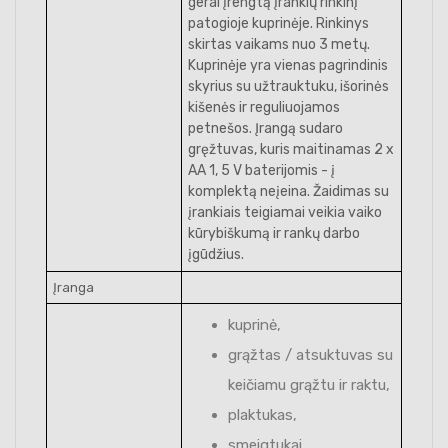
gerai įrengtą įrankių rinkinį
patogioje kuprinėje. Rinkinys
skirtas vaikams nuo 3 metų.
Kuprinėje yra vienas pagrindinis
skyrius su užtrauktuku, išorinės
kišenės ir reguliuojamos
petnešos. Įrangą sudaro
gręžtuvas, kuris maitinamas 2 x
AA 1, 5 V baterijomis - į
komplektą neįeina. Žaidimas su
įrankiais teigiamai veikia vaiko
kūrybiškumą ir rankų darbo
įgūdžius.
Įranga
kuprinė,
grąžtas / atsuktuvas su
keičiamu grąžtu ir raktu,
plaktukas,
smeigtukai,