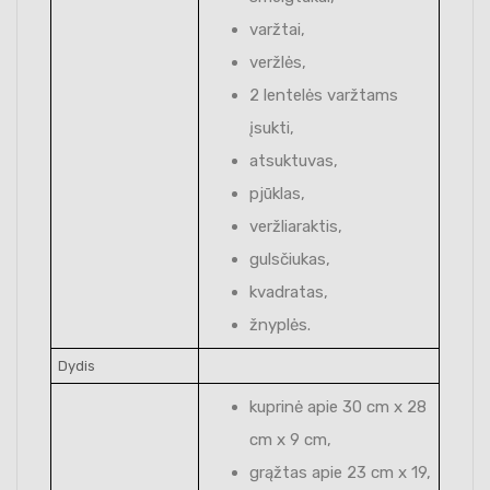
varžtai,
veržlės,
2 lentelės varžtams
įsukti,
atsuktuvas,
pjūklas,
veržliaraktis,
gulsčiukas,
kvadratas,
žnyplės.
Dydis
kuprinė apie 30 cm x 28
cm x 9 cm,
grąžtas apie 23 cm x 19,