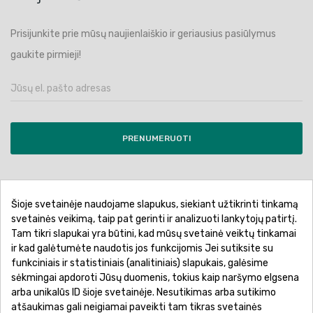
Prisijunkite prie mūsų naujienlaiškio ir geriausius pasiūlymus
gaukite pirmieji!
PRENUMERUOTI
Šioje svetainėje naudojame slapukus, siekiant užtikrinti tinkamą
Pirkimo sąlygos ir taisyklės
Privatumo politika
svetainės veikimą, taip pat gerinti ir analizuoti lankytojų patirtį.
Tam tikri slapukai yra būtini, kad mūsų svetainė veiktų tinkamai
Garantinis aptarnavimas
Prekių pristatymas
ir kad galėtumėte naudotis jos funkcijomis Jei sutiksite su
Prekių grąžinimas
Atsiskaitymo būdai
funkciniais ir statistiniais (analitiniais) slapukais, galėsime
sėkmingai apdoroti Jūsų duomenis, tokius kaip naršymo elgsena
arba unikalūs ID šioje svetainėje. Nesutikimas arba sutikimo
atšaukimas gali neigiamai paveikti tam tikras svetainės