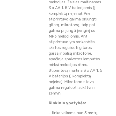
melodijas. Žaislas maitinamas
3 x AA 1, 5 V baterijomis (į
komplektą neįeina). Prie
stiprintuvo galima prijungti
gitarą, mikrofoną, taip pat
galima prijungti įrenginį su
MP3 melodijomis. Ant
stiprintuvo yra rankenėlės,
skirtos reguliuoti gitaros
garsą ir balsą mikrofone,
apačioje spalvotos lemputės
mirksi melodijos ritmu.
Stiprintuvą maitina 3 x AA 1, 5
V baterijos (į komplektą
neįeina). Mikrofono stovą
galima reguliuoti aukštyn ir
žemyn.
Rinkinio ypatybės:
- tinka vaikams nuo 3 metų,