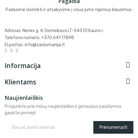
Pagalba
Padėsime išsirinkti ir atsakysime į visus jums rūpimus klausimus.
Adresas: Neries g. 4, Domeikava LT-54370 Kauno r.
Telefono numeris: +370 641 17898
El.paštas: info@zaislumanija.lt

Informacija

Klientams
Naujienlaiškis
Prisijunkite prie mūsų naujienlaiškio ir geriausius pasiūlymus
gaukite pirmieji!
Prenumeruoti