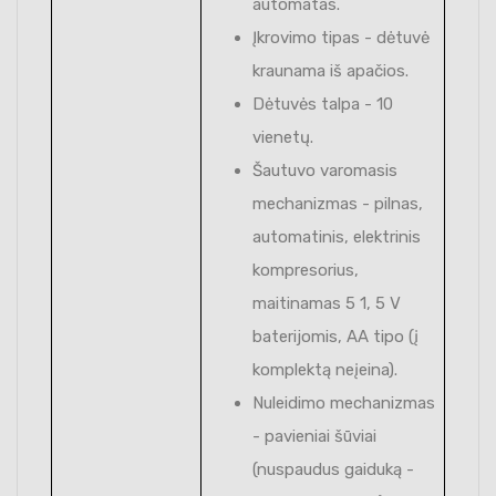
automatas.
Įkrovimo tipas - dėtuvė
kraunama iš apačios.
Dėtuvės talpa - 10
vienetų.
Šautuvo varomasis
mechanizmas - pilnas,
automatinis, elektrinis
kompresorius,
maitinamas 5 1, 5 V
baterijomis, AA tipo (į
komplektą neįeina).
Nuleidimo mechanizmas
- pavieniai šūviai
(nuspaudus gaiduką -