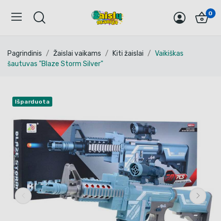
0
Pagrindinis
Žaislai vaikams
Kiti žaislai
Vaikiškas
šautuvas "Blaze Storm Silver"
Išparduota