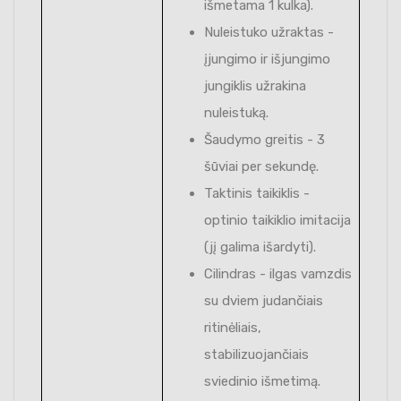
išmetama 1 kulka).
Nuleistuko užraktas -
įjungimo ir išjungimo
jungiklis užrakina
nuleistuką.
Šaudymo greitis - 3
šūviai per sekundę.
Taktinis taikiklis -
optinio taikiklio imitacija
(jį galima išardyti).
Cilindras - ilgas vamzdis
su dviem judančiais
ritinėliais,
stabilizuojančiais
sviedinio išmetimą.