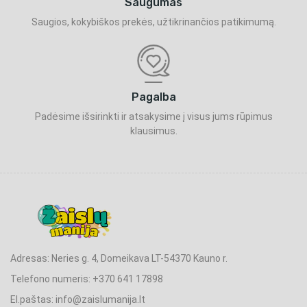
Saugumas
Saugios, kokybiškos prekės, užtikrinančios patikimumą.
Pagalba
Padėsime išsirinkti ir atsakysime į visus jums rūpimus
klausimus.
Adresas: Neries g. 4, Domeikava LT-54370 Kauno r.
Telefono numeris: +370 641 17898
El.paštas: info@zaislumanija.lt