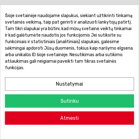
Šioje svetainėje naudojame slapukus, siekiant užtikrinti tinkamą
Pirkimo sąlygos ir taisyklės
Privatumo politika
svetainės veikimą, taip pat gerinti ir analizuoti lankytojų patirtį.
Tam tikri slapukai yra būtini, kad mūsų svetainė veiktų tinkamai
Garantinis aptarnavimas
Prekių pristatymas
ir kad galėtumėte naudotis jos funkcijomis Jei sutiksite su
Prekių grąžinimas
Atsiskaitymo būdai
funkciniais ir statistiniais (analitiniais) slapukais, galėsime
sėkmingai apdoroti Jūsų duomenis, tokius kaip naršymo elgsena
arba unikalūs ID šioje svetainėje. Nesutikimas arba sutikimo
atšaukimas gali neigiamai paveikti tam tikras svetainės
funkcijas.
Nustatymai
Sutinku
© 2026 Žaislų manija - Visos teisės saugomos.
Atmesti