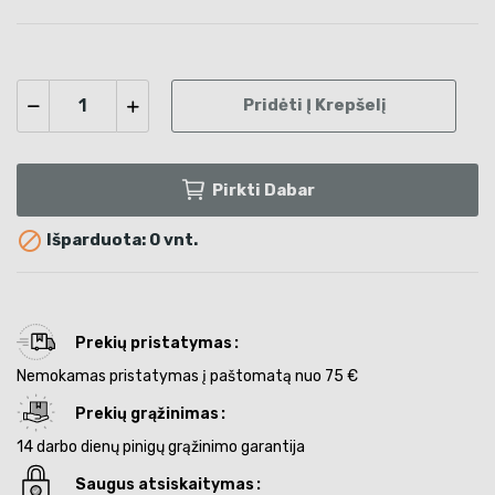
Pridėti Į Krepšelį
Pirkti Dabar

Išparduota: 0 vnt.
Prekių pristatymas
Nemokamas pristatymas į paštomatą nuo 75 €
Prekių grąžinimas
14 darbo dienų pinigų grąžinimo garantija
Saugus atsiskaitymas