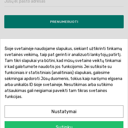
PRENUMERUOTI
Šioje svetainėje naudojame slapukus, siekiant užtikrinti tinkamą
Pirkimo sąlygos ir taisyklės
Privatumo politika
svetainės veikimą, taip pat gerinti ir analizuoti lankytojų patirtį.
Tam tikri slapukai yra būtini, kad mūsų svetainė veiktų tinkamai
Garantinis aptarnavimas
Prekių pristatymas
ir kad galėtumėte naudotis jos funkcijomis Jei sutiksite su
Prekių grąžinimas
Atsiskaitymo būdai
funkciniais ir statistiniais (analitiniais) slapukais, galėsime
sėkmingai apdoroti Jūsų duomenis, tokius kaip naršymo elgsena
arba unikalūs ID šioje svetainėje. Nesutikimas arba sutikimo
atšaukimas gali neigiamai paveikti tam tikras svetainės
funkcijas.
Nustatymai
Sutinku