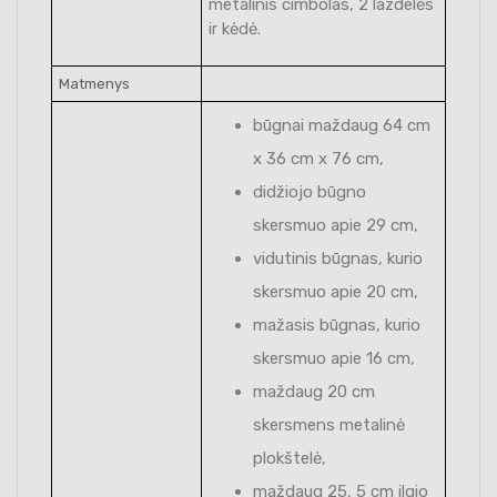
metalinis cimbolas, 2 lazdelės
ir kėdė.
Matmenys
būgnai maždaug 64 cm
x 36 cm x 76 cm,
didžiojo būgno
skersmuo apie 29 cm,
vidutinis būgnas, kurio
skersmuo apie 20 cm,
mažasis būgnas, kurio
skersmuo apie 16 cm,
maždaug 20 cm
skersmens metalinė
plokštelė,
maždaug 25, 5 cm ilgio