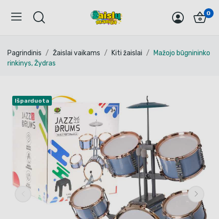
0
Pagrindinis
Žaislai vaikams
Kiti žaislai
Mažojo būgnininko
rinkinys, Žydras
Išparduota