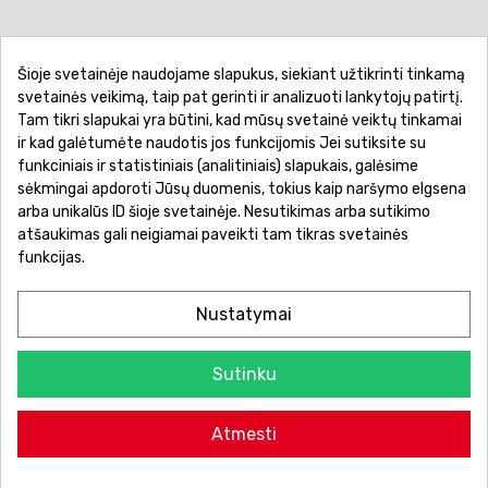
Šioje svetainėje naudojame slapukus, siekiant užtikrinti tinkamą
Pirkimo sąlygos ir taisyklės
Privatumo politika
svetainės veikimą, taip pat gerinti ir analizuoti lankytojų patirtį.
Tam tikri slapukai yra būtini, kad mūsų svetainė veiktų tinkamai
Garantinis aptarnavimas
Prekių pristatymas
ir kad galėtumėte naudotis jos funkcijomis Jei sutiksite su
Prekių grąžinimas
Atsiskaitymo būdai
funkciniais ir statistiniais (analitiniais) slapukais, galėsime
sėkmingai apdoroti Jūsų duomenis, tokius kaip naršymo elgsena
arba unikalūs ID šioje svetainėje. Nesutikimas arba sutikimo
atšaukimas gali neigiamai paveikti tam tikras svetainės
funkcijas.
Nustatymai
Sutinku
© 2026 Žaislų manija - Visos teisės saugomos.
Atmesti