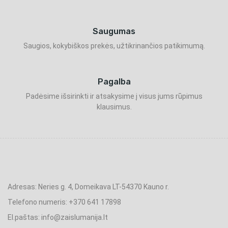
Saugumas
Saugios, kokybiškos prekės, užtikrinančios patikimumą.
Pagalba
Padėsime išsirinkti ir atsakysime į visus jums rūpimus
klausimus.
Adresas: Neries g. 4, Domeikava LT-54370 Kauno r.
Telefono numeris: +370 641 17898
El.paštas: info@zaislumanija.lt