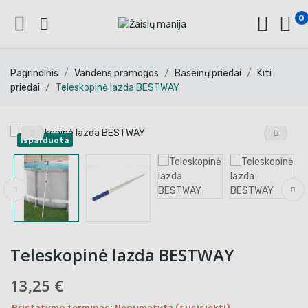
0
Pagrindinis
Vandens pramogos
Baseinų priedai
Kiti
priedai
Teleskopinė lazda BESTWAY
Išparduota
Teleskopinė lazda BESTWAY
13,25 €
Pristatymo terminas: Nenumatyta (susisiekti)