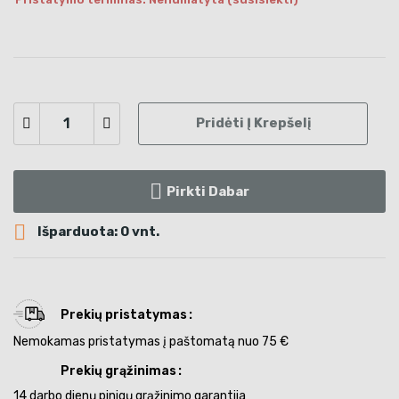
Pridėti Į Krepšelį
Pirkti Dabar

Išparduota: 0 vnt.
Prekių pristatymas
Nemokamas pristatymas į paštomatą nuo 75 €
Prekių grąžinimas
14 darbo dienų pinigų grąžinimo garantija