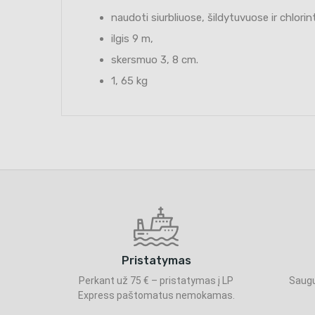
naudoti siurbliuose, šildytuvuose ir chlo
ilgis 9 m,
skersmuo 3, 8 cm.
1, 65 kg
Pristatymas
Perkant už 75 € – pristatymas į LP
Saugu
Express paštomatus nemokamas.