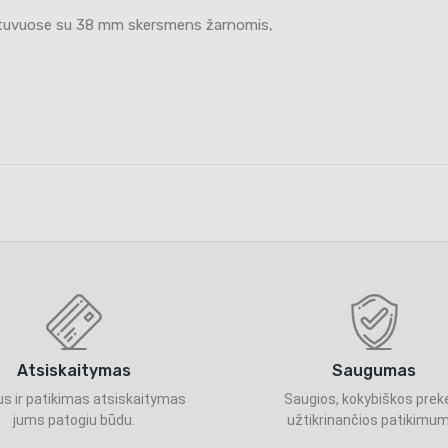
rintuvuose su 38 mm skersmens žarnomis,
Atsiskaitymas
Saugumas
s ir patikimas atsiskaitymas
Saugios, kokybiškos prek
jums patogiu būdu.
užtikrinančios patikimum