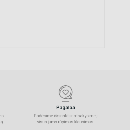
Pagalba
ės,
Padėsime išsirinkti ir atsakysime į
ą.
visus jums rūpimus klausimus.