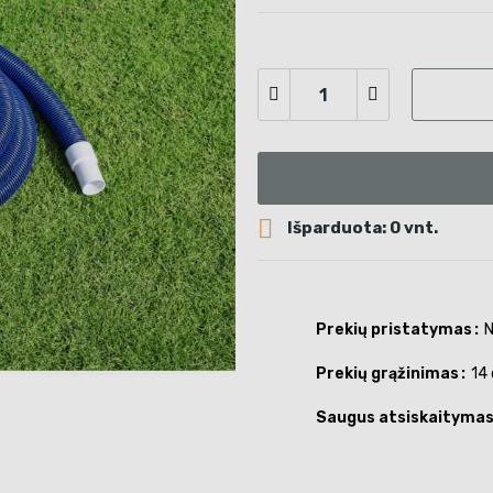

Išparduota: 0 vnt.
Prekių pristatymas
N
Prekių grąžinimas
14 
Saugus atsiskaityma