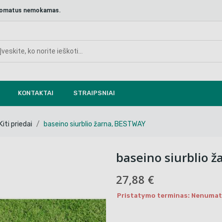
aštomatus nemokamas.
KONTAKTAI
STRAIPSNIAI
Kiti priedai
baseino siurblio žarna, BESTWAY
baseino siurblio 
27,88 €
Pristatymo terminas: Nenumaty