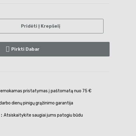
Pridėti Į Krepšelį
Pirkti Dabar
emokamas pristatymas į paštomatą nuo 75 €
darbo dienų pinigų grąžinimo garantija
s
Atsiskaitykite saugiai jums patogiu būdu