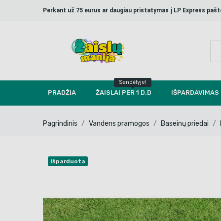
Perkant už 75 eurus ar daugiau pristatymas į LP Express p
Sandėlyje!
PRADŽIA
ŽAISLAI PER 1 D.D
IŠPARDAVIMAS
Pagrindinis
Vandens pramogos
Baseinų priedai
Išparduota