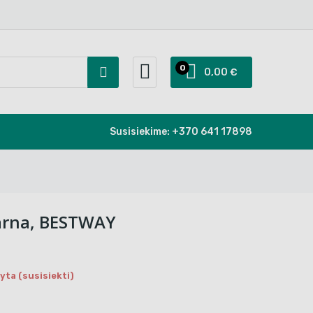
0
0,00 €
Susisiekime:
+370 641 17898
žarna, BESTWAY
ta (susisiekti)