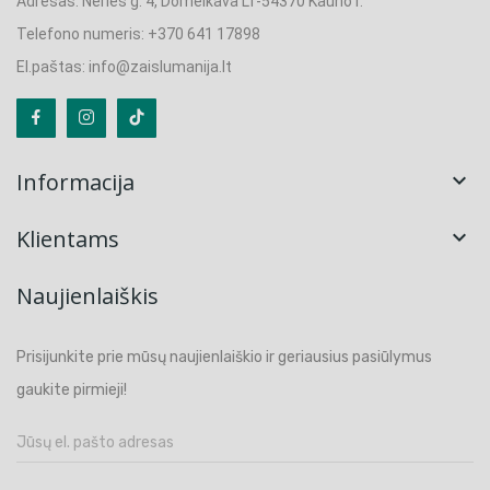
Adresas: Neries g. 4, Domeikava LT-54370 Kauno r.
Telefono numeris: +370 641 17898
El.paštas: info@zaislumanija.lt
Informacija

Klientams

Naujienlaiškis
Prisijunkite prie mūsų naujienlaiškio ir geriausius pasiūlymus
gaukite pirmieji!