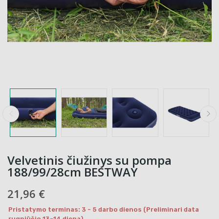
Velvetinis čiužinys su pompa
188/99/28cm BESTWAY
21,96 €
Pristatymo terminas: 3 - 5 darbo dienos (Preliminari data
rugpjūčio 13-14 diena)