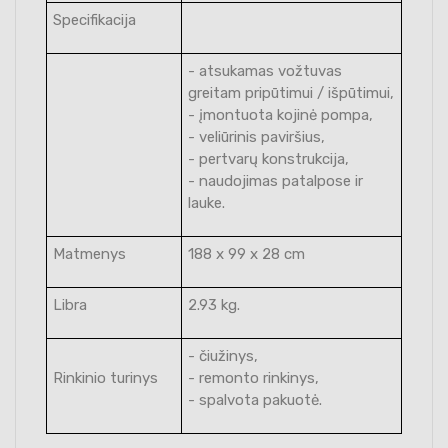
Specifikacija
- atsukamas vožtuvas
greitam pripūtimui / išpūtimui,
- įmontuota kojinė pompa,
- veliūrinis paviršius,
- pertvarų konstrukcija,
- naudojimas patalpose ir
lauke.
Matmenys
188 x 99 x 28 cm
Libra
2.93 kg.
- čiužinys,
Rinkinio turinys
- remonto rinkinys,
- spalvota pakuotė.