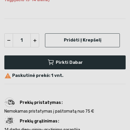
Pridėti Į Krepšelį
Pirkti Dabar

Paskutinė prekė: 1 vnt.
Prekių pristatymas
Nemokamas pristatymas į paštomatą nuo 75 €
Prekių grąžinimas
14 darbo dienų pinigų grąžinimo garantija