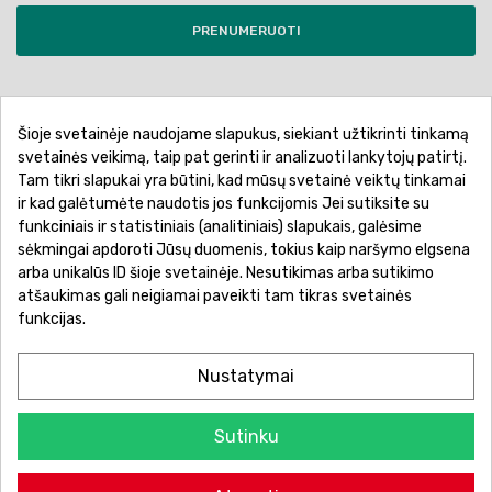
PRENUMERUOTI
Šioje svetainėje naudojame slapukus, siekiant užtikrinti tinkamą
Pirkimo sąlygos ir taisyklės
Privatumo politika
svetainės veikimą, taip pat gerinti ir analizuoti lankytojų patirtį.
Tam tikri slapukai yra būtini, kad mūsų svetainė veiktų tinkamai
Garantinis aptarnavimas
Prekių pristatymas
ir kad galėtumėte naudotis jos funkcijomis Jei sutiksite su
Prekių grąžinimas
Atsiskaitymo būdai
funkciniais ir statistiniais (analitiniais) slapukais, galėsime
sėkmingai apdoroti Jūsų duomenis, tokius kaip naršymo elgsena
arba unikalūs ID šioje svetainėje. Nesutikimas arba sutikimo
atšaukimas gali neigiamai paveikti tam tikras svetainės
funkcijas.
Nustatymai
Sutinku
© 2026 Žaislų manija - Visos teisės saugomos.