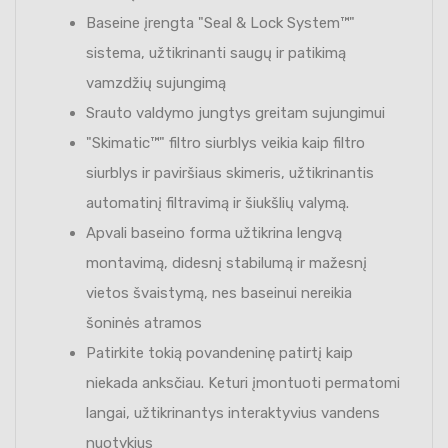
Baseine įrengta "Seal & Lock System™"
sistema, užtikrinanti saugų ir patikimą
vamzdžių sujungimą
Srauto valdymo jungtys greitam sujungimui
"Skimatic™" filtro siurblys veikia kaip filtro
siurblys ir paviršiaus skimeris, užtikrinantis
automatinį filtravimą ir šiukšlių valymą.
Apvali baseino forma užtikrina lengvą
montavimą, didesnį stabilumą ir mažesnį
vietos švaistymą, nes baseinui nereikia
šoninės atramos
Patirkite tokią povandeninę patirtį kaip
niekada anksčiau. Keturi įmontuoti permatomi
langai, užtikrinantys interaktyvius vandens
nuotykius