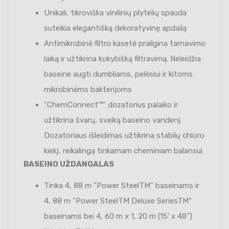
Unikali, tikroviška vinilinių plytelių spauda
suteikia elegantišką dekoratyvinę apdailą
Antimikrobinė filtro kasetė prailgina tarnavimo
laiką ir užtikrina kokybišką filtravimą. Neleidžia
baseine augti dumbliams, pelėsiui ir kitoms
mikrobinėms bakterijoms
"ChemConnect™" dozatorius palaiko ir
užtikrina švarų, sveiką baseino vandenį.
Dozatoriaus išleidimas užtikrina stabilų chloro
kiekį, reikalingą tinkamam cheminiam balansui
BASEINO UŽDANGALAS
Tinka 4, 88 m "Power SteelTM" baseinams ir
4, 88 m "Power SteelTM Deluxe SeriesTM"
baseinams bei 4, 60 m x 1, 20 m (15' x 48")