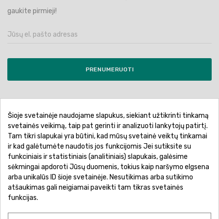
gaukite pirmieji!
PRENUMERUOTI
Šioje svetainėje naudojame slapukus, siekiant užtikrinti tinkamą
Pirkimo sąlygos ir taisyklės
Privatumo politika
svetainės veikimą, taip pat gerinti ir analizuoti lankytojų patirtį.
Tam tikri slapukai yra būtini, kad mūsų svetainė veiktų tinkamai
Garantinis aptarnavimas
Prekių pristatymas
ir kad galėtumėte naudotis jos funkcijomis Jei sutiksite su
Prekių grąžinimas
Atsiskaitymo būdai
funkciniais ir statistiniais (analitiniais) slapukais, galėsime
sėkmingai apdoroti Jūsų duomenis, tokius kaip naršymo elgsena
arba unikalūs ID šioje svetainėje. Nesutikimas arba sutikimo
atšaukimas gali neigiamai paveikti tam tikras svetainės
funkcijas.