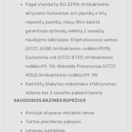
Pagal standartą ISO 22196 Antibakterinio
aktyvumo matavimas ant plastikų ir kitų
neporėtų paviršių, mūsų filtro kasetė
garantuoja optimalų veikimą 2 savaičių
naudojimo laikotarpiu: Staphylococcus aureus
(ATCC 6538) Antibakterinis rodiklis≥99.9%;
Escherichia coli (ATCC 8739) Antibakterinis
rodiklis≥99, 9%; Klebsiella Pneumoniae (ATCC
4352) Antibakterinis rodiklis≥99, 9%
Kad būtų išlaikytas maksimalus efektyvumas,
siūlome kas 2 savaites pakeisti kasetę
SAUGIOSIOS BAZINĖS KOPĖČIOS
Korozijai atsparus metalinis rėmas
Tvirtos plastikinės pakopos
Lengvas surinkimas