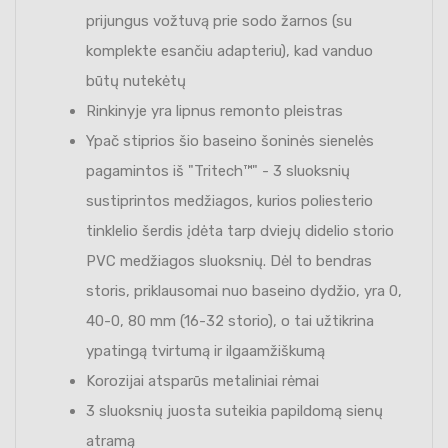
prijungus vožtuvą prie sodo žarnos (su
komplekte esančiu adapteriu), kad vanduo
būtų nutekėtų
Rinkinyje yra lipnus remonto pleistras
Ypač stiprios šio baseino šoninės sienelės
pagamintos iš "Tritech™" - 3 sluoksnių
sustiprintos medžiagos, kurios poliesterio
tinklelio šerdis įdėta tarp dviejų didelio storio
PVC medžiagos sluoksnių. Dėl to bendras
storis, priklausomai nuo baseino dydžio, yra 0,
40-0, 80 mm (16-32 storio), o tai užtikrina
ypatingą tvirtumą ir ilgaamžiškumą
Korozijai atsparūs metaliniai rėmai
3 sluoksnių juosta suteikia papildomą sienų
atramą