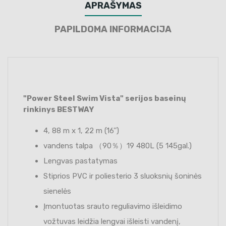
APRAŠYMAS
PAPILDOMA INFORMACIJA
"Power Steel Swim Vista" serijos baseinų
rinkinys BESTWAY
4, 88 m x 1, 22 m (16'')
vandens talpa （90％）19 480L (5 145gal.)
Lengvas pastatymas
Stiprios PVC ir poliesterio 3 sluoksnių šoninės
sienelės
Įmontuotas srauto reguliavimo išleidimo
vožtuvas leidžia lengvai išleisti vandenį,