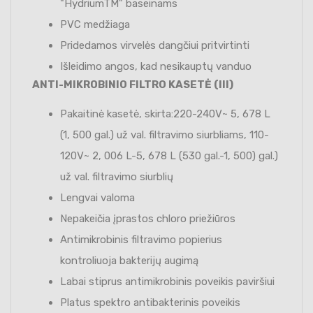
"HydriumTM" baseinams
PVC medžiaga
Pridedamos virvelės dangčiui pritvirtinti
Išleidimo angos, kad nesikauptų vanduo
ANTI-MIKROBINIO FILTRO KASETĖ (III)
Pakaitinė kasetė, skirta:220-240V~ 5, 678 L
(1, 500 gal.) už val. filtravimo siurbliams, 110-
120V~ 2, 006 L-5, 678 L (530 gal.-1, 500) gal.)
už val. filtravimo siurblių
Lengvai valoma
Nepakeičia įprastos chloro priežiūros
Antimikrobinis filtravimo popierius
kontroliuoja bakterijų augimą
Labai stiprus antimikrobinis poveikis paviršiui
Platus spektro antibakterinis poveikis