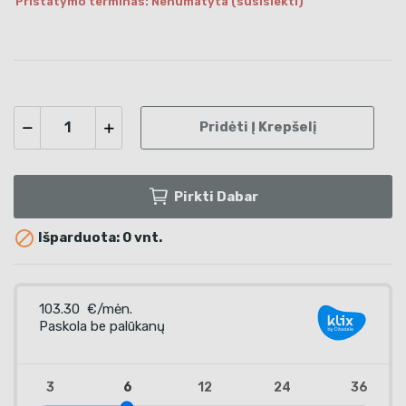
Pristatymo terminas: Nenumatyta (susisiekti)
Pridėti Į Krepšelį
Pirkti Dabar

Išparduota: 0 vnt.