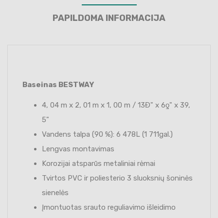
PAPILDOMA INFORMACIJA
Baseinas BESTWAY
4, 04 m x 2, 01 m x 1, 00 m / 13Ɖ" x 6ƍ" x 39,
5"
Vandens talpa (90 %): 6 478L (1 711gal.)
Lengvas montavimas
Korozijai atsparūs metaliniai rėmai
Tvirtos PVC ir poliesterio 3 sluoksnių šoninės
sienelės
Įmontuotas srauto reguliavimo išleidimo