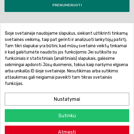
PRENUMERUOTI
Šioje svetainėje naudojame slapukus, siekiant užtikrinti tinkamą
Pirkimo sąlygos ir taisyklės
Privatumo politika
svetainės veikimą, taip pat gerinti ir analizuoti lankytojų patirtį.
Tam tikri slapukai yra būtini, kad mūsų svetainė veiktų tinkamai
Garantinis aptarnavimas
Prekių pristatymas
ir kad galėtumėte naudotis jos funkcijomis Jei sutiksite su
Prekių grąžinimas
Atsiskaitymo būdai
funkciniais ir statistiniais (analitiniais) slapukais, galėsime
sėkmingai apdoroti Jūsų duomenis, tokius kaip naršymo elgsena
arba unikalūs ID šioje svetainėje. Nesutikimas arba sutikimo
atšaukimas gali neigiamai paveikti tam tikras svetainės
funkcijas.
Nustatymai
Sutinku
© 2026 Žaislų manija - Visos teisės saugomos.
Atmesti