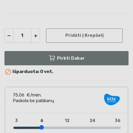
Pridėti Į Krepšelį
Pirkti Dabar

Išparduota: 0 vnt.