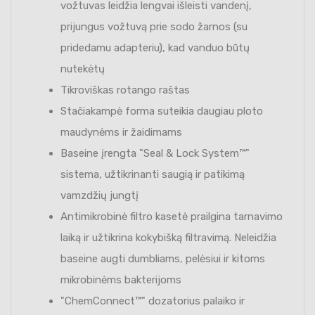
vožtuvas leidžia lengvai išleisti vandenį,
prijungus vožtuvą prie sodo žarnos (su
pridedamu adapteriu), kad vanduo būtų
nutekėtų
Tikroviškas rotango raštas
Stačiakampė forma suteikia daugiau ploto
maudynėms ir žaidimams
Baseine įrengta "Seal & Lock System™"
sistema, užtikrinanti saugią ir patikimą
vamzdžių jungtį
Antimikrobinė filtro kasetė prailgina tarnavimo
laiką ir užtikrina kokybišką filtravimą. Neleidžia
baseine augti dumbliams, pelėsiui ir kitoms
mikrobinėms bakterijoms
"ChemConnect™" dozatorius palaiko ir