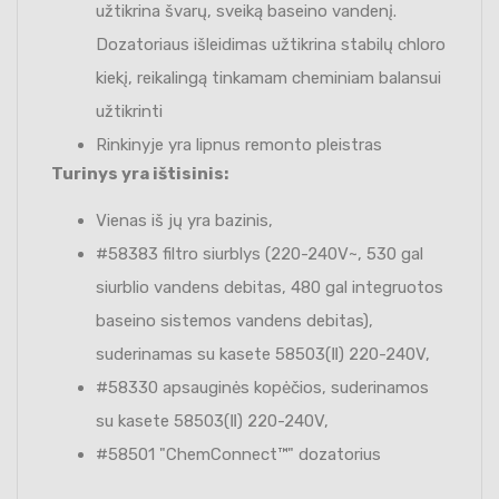
užtikrina švarų, sveiką baseino vandenį.
Dozatoriaus išleidimas užtikrina stabilų chloro
kiekį, reikalingą tinkamam cheminiam balansui
užtikrinti
Rinkinyje yra lipnus remonto pleistras
Turinys yra ištisinis:
Vienas iš jų yra bazinis,
#58383 filtro siurblys (220-240V~, 530 gal
siurblio vandens debitas, 480 gal integruotos
baseino sistemos vandens debitas),
suderinamas su kasete 58503(Ⅱ) 220-240V,
#58330 apsauginės kopėčios, suderinamos
su kasete 58503(Ⅱ) 220-240V,
#58501 "ChemConnect™" dozatorius