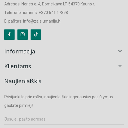
Adresas: Neries g. 4, Domeikava LT-54370 Kauno r.
Telefono numeris: +370 641 17898
El.paštas: info@zaislumanija.lt
Informacija

Klientams

Naujienlaiškis
Prisijunkite prie mūsų naujienlaiškio ir geriausius pasiūlymus
gaukite pirmieji!