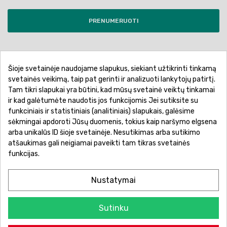
PRENUMERUOTI
Šioje svetainėje naudojame slapukus, siekiant užtikrinti tinkamą
Pirkimo sąlygos ir taisyklės
Privatumo politika
svetainės veikimą, taip pat gerinti ir analizuoti lankytojų patirtį.
Tam tikri slapukai yra būtini, kad mūsų svetainė veiktų tinkamai
Garantinis aptarnavimas
Prekių pristatymas
ir kad galėtumėte naudotis jos funkcijomis Jei sutiksite su
Prekių grąžinimas
Atsiskaitymo būdai
funkciniais ir statistiniais (analitiniais) slapukais, galėsime
sėkmingai apdoroti Jūsų duomenis, tokius kaip naršymo elgsena
arba unikalūs ID šioje svetainėje. Nesutikimas arba sutikimo
atšaukimas gali neigiamai paveikti tam tikras svetainės
funkcijas.
Nustatymai
Sutinku
© 2026 Žaislų manija - Visos teisės saugomos.