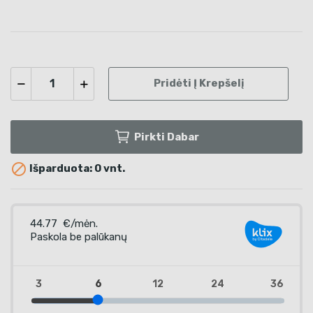
Pridėti Į Krepšelį
Pirkti Dabar

Išparduota: 0 vnt.