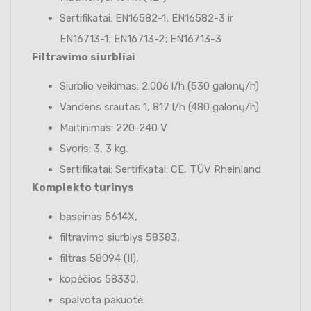
Sertifikatai: EN16582-1; EN16582-3 ir
EN16713-1; EN16713-2; EN16713-3
Filtravimo siurbliai
Siurblio veikimas: 2.006 l/h (530 galonų/h)
Vandens srautas 1, 817 l/h (480 galonų/h)
Maitinimas: 220-240 V
Svoris: 3, 3 kg.
Sertifikatai: Sertifikatai: CE, TÜV Rheinland
Komplekto turinys
baseinas 5614X,
filtravimo siurblys 58383,
filtras 58094 (II),
kopėčios 58330,
spalvota pakuotė.