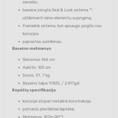
sienelės,
baseine įrengta Seal & Lock sistema ™,
užtikrinanti rėmo elementų sujungimą,
Framelink sistema, kuri apsaugo jungtis nuo
korozijos
paprastas surinkimas,
Baseino matmenys
Skersmuo 366 cm
Aukštis: 100 cm
Svoris: 37, 7 kg
Baseino talpa: 9.150L / 2.417gal
Kopėčių specifikacija
korozijai atspari metalinė konstrukcija,
patvarūs plastikiniai laipteliai.
Matmenys: 107m (42")