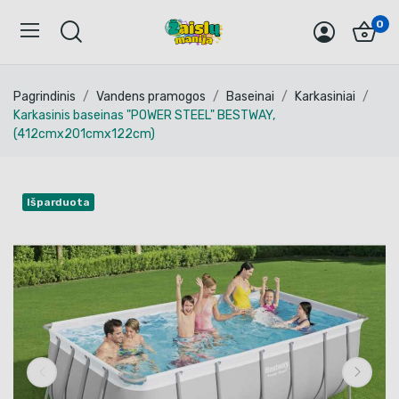
0
Pagrindinis
Vandens pramogos
Baseinai
Karkasiniai
Karkasinis baseinas "POWER STEEL" BESTWAY,
(412cmx201cmx122cm)
Išparduota