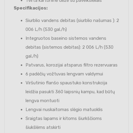
Tvirta kartoninė dėžė su paveikslėliais
Specifikacijos:
Siurblio vandens debitas (siurblio našumas ): 2
006 L/h (530 gal./h)
Integruotos baseino sistemos vandens
debitas (sistemos debitas): 2 006 L/h (530
gal./h)
Patvarus, korozijai atsparus filtro rezervuaras
6 padėčių vožtuvas lengvam valdymui
Viršutinio flanšo spaustuko konstrukcija
leidžia pasukti 360 laipsnių kampu, kad būtų
lengva montuoti
Lengvai nuskaitomas slėgio matuoklis
Sraigtas lapams ir kitoms šiurkščioms
šiukšlėms atskirti