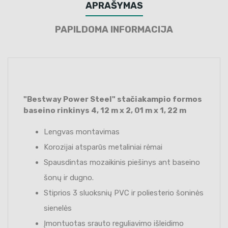
APRAŠYMAS
PAPILDOMA INFORMACIJA
"Bestway Power Steel" stačiakampio formos
baseino rinkinys 4, 12 m x 2, 01 m x 1, 22 m
Lengvas montavimas
Korozijai atsparūs metaliniai rėmai
Spausdintas mozaikinis piešinys ant baseino
šonų ir dugno.
Stiprios 3 sluoksnių PVC ir poliesterio šoninės
sienelės
Įmontuotas srauto reguliavimo išleidimo