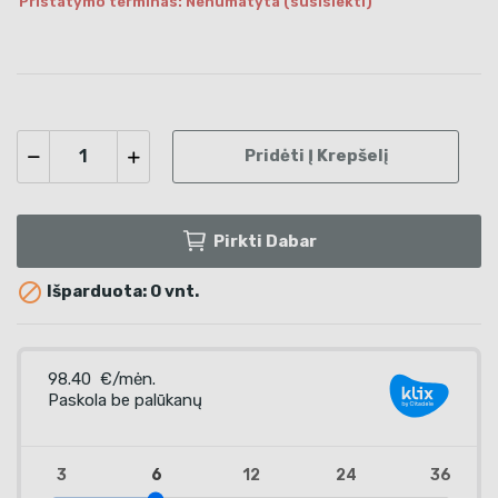
Pristatymo terminas: Nenumatyta (susisiekti)
Pridėti Į Krepšelį
Pirkti Dabar

Išparduota: 0 vnt.