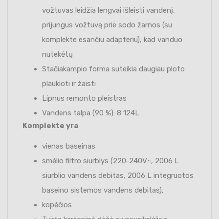
vožtuvas leidžia lengvai išleisti vandenį,
prijungus vožtuvą prie sodo žarnos (su
komplekte esančiu adapteriu), kad vanduo
nutekėtų
Stačiakampio forma suteikia daugiau ploto
plaukioti ir žaisti
Lipnus remonto pleistras
Vandens talpa (90 %): 8 124L
Komplekte yra
vienas baseinas
smėlio filtro siurblys (220-240V~, 2006 L
siurblio vandens debitas, 2006 L integruotos
baseino sistemos vandens debitas),
kopėčios