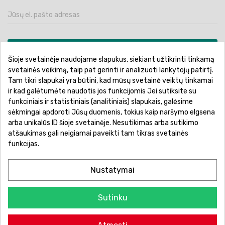
PRENUMERUOTI
Šioje svetainėje naudojame slapukus, siekiant užtikrinti tinkamą
svetainės veikimą, taip pat gerinti ir analizuoti lankytojų patirtį.
Tam tikri slapukai yra būtini, kad mūsų svetainė veiktų tinkamai
ir kad galėtumėte naudotis jos funkcijomis Jei sutiksite su
funkciniais ir statistiniais (analitiniais) slapukais, galėsime
Pirkimo sąlygos ir taisyklės
Privatumo politika
sėkmingai apdoroti Jūsų duomenis, tokius kaip naršymo elgsena
Garantinis aptarnavimas
Prekių pristatymas
arba unikalūs ID šioje svetainėje. Nesutikimas arba sutikimo
atšaukimas gali neigiamai paveikti tam tikras svetainės
Prekių grąžinimas
Atsiskaitymo būdai
funkcijas.
Nustatymai
Sutinku
© 2026 Žaislų manija - Visos teisės saugomos.