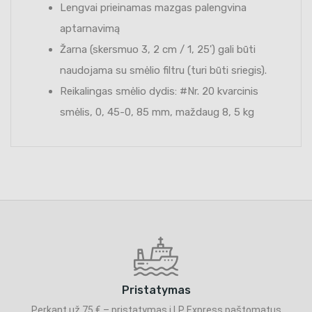
Lengvai prieinamas mazgas palengvina
aptarnavimą
Žarna (skersmuo 3, 2 cm / 1, 25') gali būti
naudojama su smėlio filtru (turi būti sriegis).
Reikalingas smėlio dydis: #Nr. 20 kvarcinis
smėlis, 0, 45-0, 85 mm, maždaug 8, 5 kg
Pristatymas
Perkant už 75 € – pristatymas į LP Express paštomatus