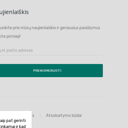
jienlaiškis
ijunkite prie mūsų naujienlaiškio ir geriausius pasiūlymus
ite pirmieji!
PRENUMERUOTI
Prekių grąžinimas
Atsiskaitymo būdai
aip pat gerinti
tinkamai ir kad