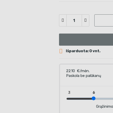

Išparduota: 0 vnt.