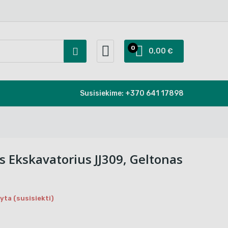
0
0,00 €
Susisiekime:
+370 641 17898
is Ekskavatorius JJ309, Geltonas
ta (susisiekti)