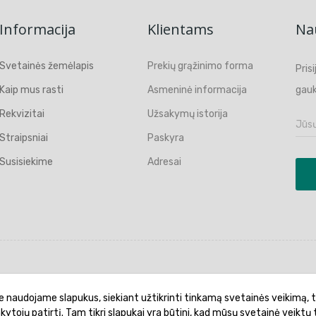
Informacija
Klientams
Nau
Svetainės žemėlapis
Prekių grąžinimo forma
Pris
Kaip mus rasti
Asmeninė informacija
gauk
Rekvizitai
Užsakymų istorija
Straipsniai
Paskyra
Susisiekime
Adresai
politika
Garantinis aptarnavimas
Prekių pristatymas
e naudojame slapukus, siekiant užtikrinti tinkamą svetainės veikimą, t
ankytojų patirtį. Tam tikri slapukai yra būtini, kad mūsų svetainė veiktų 