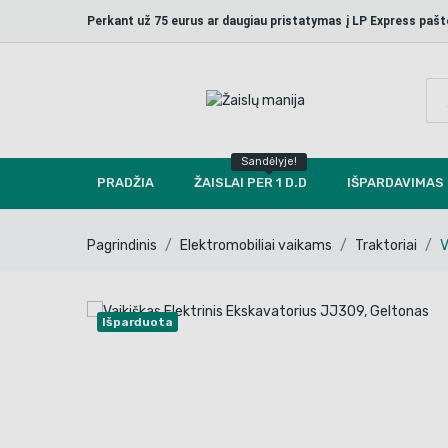
Perkant už 75 eurus ar daugiau pristatymas į LP Express p
Sandėlyje!
PRADŽIA
ŽAISLAI PER 1 D.D
IŠPARDAVIMAS
Pagrindinis
Elektromobiliai vaikams
Traktoriai
V
Išparduota