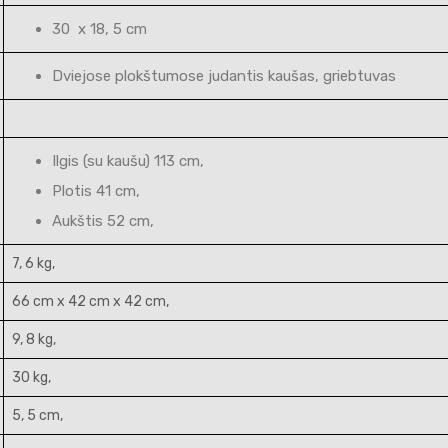
30 x 18, 5 cm
Dviejose plokštumose judantis kaušas, griebtuvas
Ilgis (su kaušu) 113 cm,
Plotis 41 cm,
Aukštis 52 cm,
7, 6 kg,
66 cm x 42 cm x 42 cm,
9, 8 kg,
30 kg,
5, 5 cm,