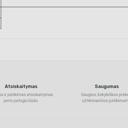
Atsiskaitymas
Saugumas
s ir patikimas atsiskaitymas
Saugios, kokybiškos prek
jums patogiu būdu.
užtikrinančios patikimum