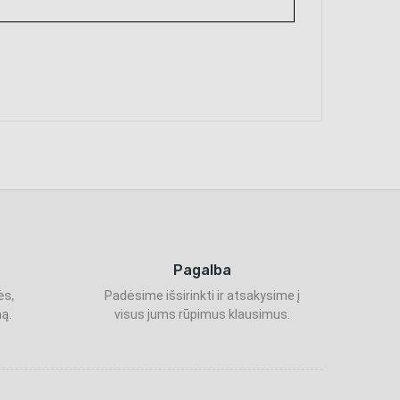
Pagalba
ės,
Padėsime išsirinkti ir atsakysime į
ą.
visus jums rūpimus klausimus.