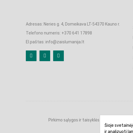
Adresas: Neries g. 4, Domeikava LT-54370 Kauno r.
Telefono numeris: +370 641 17898
El.paštas: info@zaislumanija.lt
Pirkimo sąlygos ir taisyklės
Privatumo 
Šioje svetainėj
ir analizuoti l