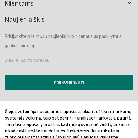
Klientams

Naujienlaiškis
Prisijunkite prie mūsų naujienlaiškio ir geriausius pasiūlymus
gaukite pirmieji!
PRENUMERUOTI
Šioje svetainėje naudojame slapukus, siekiant užtikrinti tinkamą
Pirkimo sąlygos ir taisyklės
Privatumo politika
svetainės veikimą, taip pat gerinti ir analizuoti lankytojų patirtį.
Tam tikri slapukai yra būtini, kad mūsų svetainė veiktų tinkamai
Garantinis aptarnavimas
Prekių pristatymas
ir kad galėtumėte naudotis jos funkcijomis Jei sutiksite su
Prekių grąžinimas
Atsiskaitymo būdai
funkciniais ir statistiniais (analitiniais) slapukais, galėsime