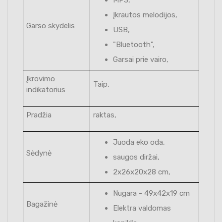
Įkrautos melodijos,
Garso skydelis
USB,
"Bluetooth",
Garsai prie vairo,
Įkrovimo
Taip,
indikatorius
Pradžia
raktas,
Juoda eko oda,
Sėdynė
saugos diržai,
2x26x20x28 cm,
Nugara - 49x42x19 cm
Bagažinė
Elektra valdomas