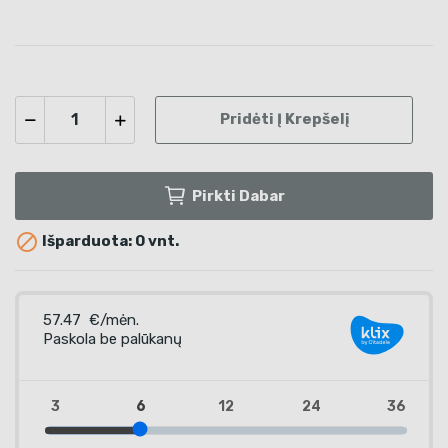
Pridėti Į Krepšelį
Pirkti Dabar

Išparduota: 0 vnt.