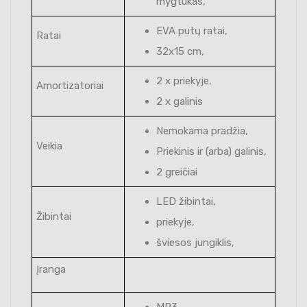
mygtukas,
EVA putų ratai,
Ratai
32x15 cm,
2 x priekyje,
Amortizatoriai
2 x galinis
Nemokama pradžia,
Veikia
Priekinis ir (arba) galinis,
2 greičiai
LED žibintai,
Žibintai
priekyje,
šviesos jungiklis,
Įranga
MP3,