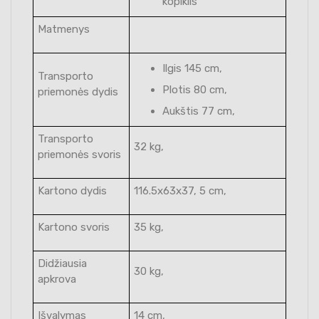
kopiklis
Matmenys
Ilgis 145 cm,
Transporto
Plotis 80 cm,
priemonės dydis
Aukštis 77 cm,
Transporto
32 kg,
priemonės svoris
Kartono dydis
116.5x63x37, 5 cm,
Kartono svoris
35 kg,
Didžiausia
30 kg,
apkrova
Išvalymas
14 cm,