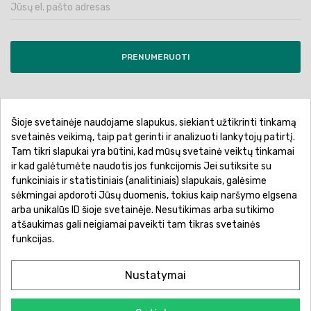
PRENUMERUOTI
Šioje svetainėje naudojame slapukus, siekiant užtikrinti tinkamą
Pirkimo sąlygos ir taisyklės
Privatumo politika
svetainės veikimą, taip pat gerinti ir analizuoti lankytojų patirtį.
Tam tikri slapukai yra būtini, kad mūsų svetainė veiktų tinkamai
Garantinis aptarnavimas
Prekių pristatymas
ir kad galėtumėte naudotis jos funkcijomis Jei sutiksite su
Prekių grąžinimas
Atsiskaitymo būdai
funkciniais ir statistiniais (analitiniais) slapukais, galėsime
sėkmingai apdoroti Jūsų duomenis, tokius kaip naršymo elgsena
arba unikalūs ID šioje svetainėje. Nesutikimas arba sutikimo
atšaukimas gali neigiamai paveikti tam tikras svetainės
funkcijas.
Nustatymai