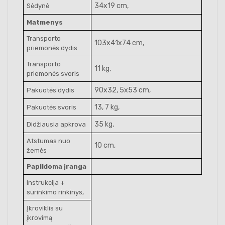
34x19 cm,
Sėdynė
Matmenys
Transporto
103x41x74 cm,
priemonės dydis
Transporto
11 kg,
priemonės svoris
90x32, 5x53 cm,
Pakuotės dydis
13, 7 kg,
Pakuotės svoris
35 kg,
Didžiausia apkrova
Atstumas nuo
10 cm,
žemės
Papildoma įranga
Instrukcija +
surinkimo rinkinys,
Įkroviklis su
įkrovimą