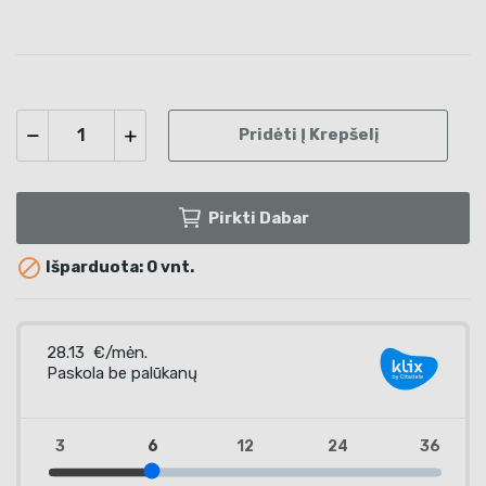
Pridėti Į Krepšelį
Pirkti Dabar

Išparduota: 0 vnt.