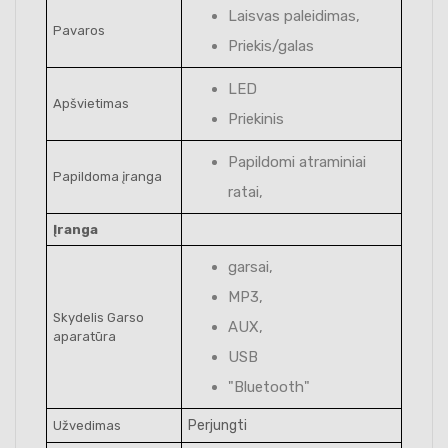
Laisvas paleidimas,
Pavaros
Priekis/galas
LED
Apšvietimas
Priekinis
Papildomi atraminiai
Papildoma įranga
ratai,
Įranga
garsai,
MP3,
Skydelis Garso
AUX,
aparatūra
USB
"Bluetooth"
Perjungti
Užvedimas