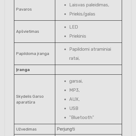
Laisvas paleidimas,
Pavaros
Priekis/galas
LED
Apšvietimas
Priekinis
Papildomi atraminiai
Papildoma įranga
ratai,
Įranga
garsai,
MP3,
Skydelis Garso
AUX,
aparatūra
USB
"Bluetooth"
Perjungti
Užvedimas