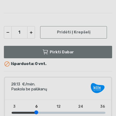
Pridėti Į Krepšelį
Pirkti Dabar

Išparduota: 0 vnt.