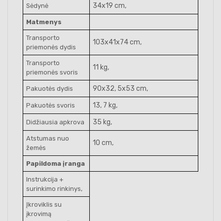
34x19 cm,
Sėdynė
Matmenys
Transporto
103x41x74 cm,
priemonės dydis
Transporto
11 kg,
priemonės svoris
90x32, 5x53 cm,
Pakuotės dydis
13, 7 kg,
Pakuotės svoris
35 kg,
Didžiausia apkrova
Atstumas nuo
10 cm,
žemės
Papildoma įranga
Instrukcija +
surinkimo rinkinys,
Įkroviklis su
įkrovimą