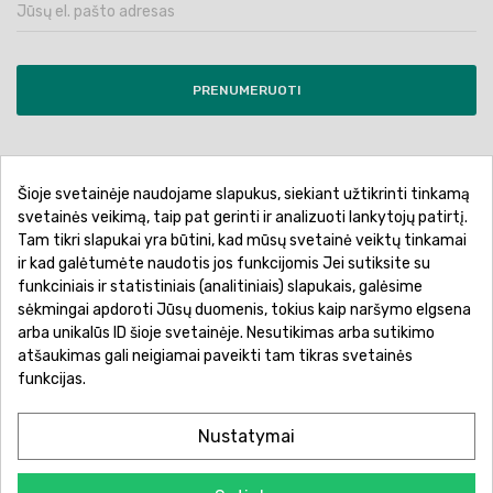
PRENUMERUOTI
Šioje svetainėje naudojame slapukus, siekiant užtikrinti tinkamą
Pirkimo sąlygos ir taisyklės
Privatumo politika
svetainės veikimą, taip pat gerinti ir analizuoti lankytojų patirtį.
Tam tikri slapukai yra būtini, kad mūsų svetainė veiktų tinkamai
Garantinis aptarnavimas
Prekių pristatymas
ir kad galėtumėte naudotis jos funkcijomis Jei sutiksite su
Prekių grąžinimas
Atsiskaitymo būdai
funkciniais ir statistiniais (analitiniais) slapukais, galėsime
sėkmingai apdoroti Jūsų duomenis, tokius kaip naršymo elgsena
arba unikalūs ID šioje svetainėje. Nesutikimas arba sutikimo
atšaukimas gali neigiamai paveikti tam tikras svetainės
funkcijas.
Nustatymai