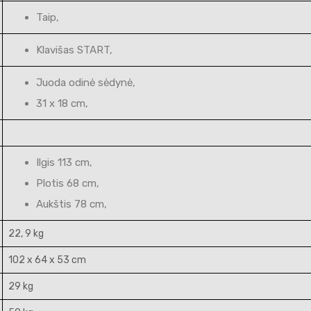
Taip,
Klavišas START,
Juoda odinė sėdynė,
31 x 18 cm,
Ilgis 113 cm,
Plotis 68 cm,
Aukštis 78 cm,
22, 9 kg
102 x 64 x 53 cm
29 kg