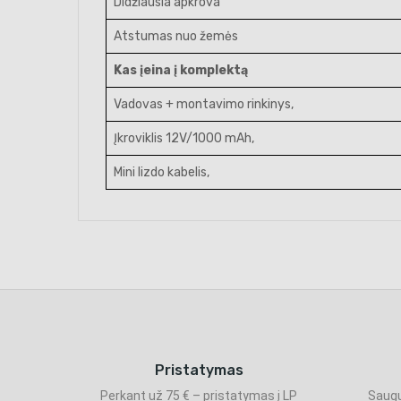
Didžiausia apkrova
Atstumas nuo žemės
Kas įeina į komplektą
Vadovas + montavimo rinkinys,
Įkroviklis 12V/1000 mAh,
Mini lizdo kabelis,
Pristatymas
Perkant už 75 € – pristatymas į LP
Saugu