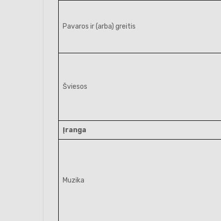
Pavaros ir (arba) greitis
Šviesos
Įranga
Muzika