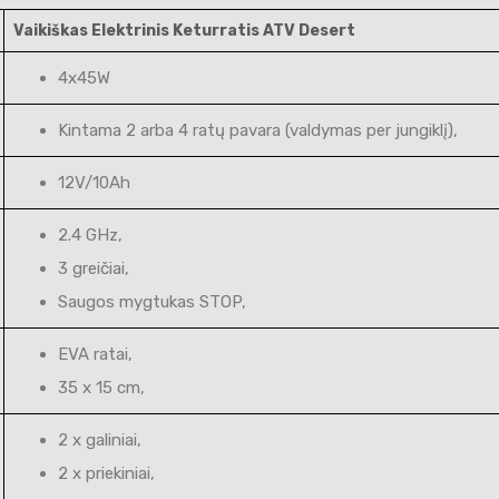
Vaikiškas Elektrinis Keturratis ATV Desert
4x45W
Kintama 2 arba 4 ratų pavara (valdymas per jungiklį),
12V/10Ah
2.4 GHz,
3 greičiai,
Saugos mygtukas STOP,
EVA ratai,
35 x 15 cm,
2 x galiniai,
2 x priekiniai,