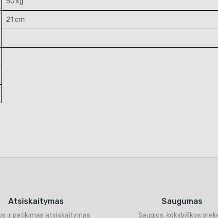
50 kg
21 cm
Atsiskaitymas
Saugumas
s ir patikimas atsiskaitymas
Saugios, kokybiškos prek