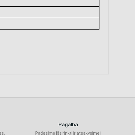
Pagalba
ės,
Padėsime išsirinkti ir atsakysime į