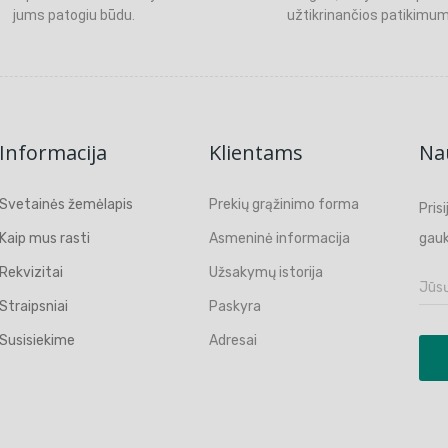
jums patogiu būdu.
užtikrinančios patikimum
Informacija
Klientams
Nau
Svetainės žemėlapis
Prekių grąžinimo forma
Pris
Kaip mus rasti
Asmeninė informacija
gauk
Rekvizitai
Užsakymų istorija
Straipsniai
Paskyra
Susisiekime
Adresai