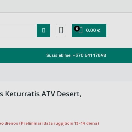
0
0,00 €
Susisiekime:
+370 641 17898
is Keturratis ATV Desert,
bo dienos (Preliminari data rugpjūčio 13-14 diena)