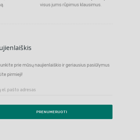
ą.
visus jums rūpimus klausimus.
jienlaiškis
ijunkite prie mūsų naujienlaiškio ir geriausius pasiūlymus
ite pirmieji!
PRENUMERUOTI