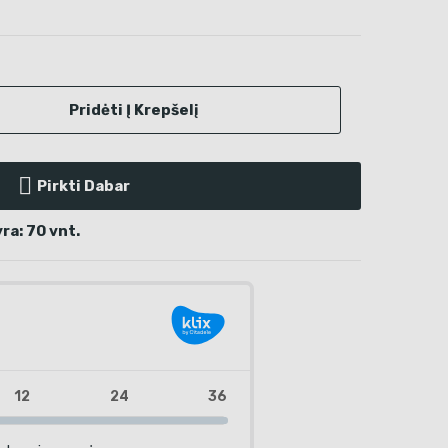
Pridėti Į Krepšelį
Pirkti Dabar
ra: 70 vnt.