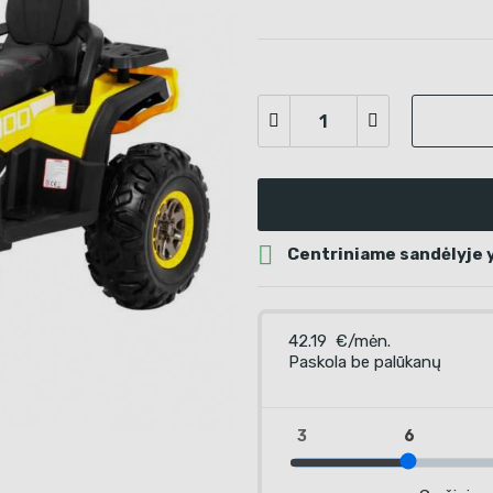

Centriniame sandėlyje y