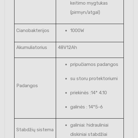
keitimo mygtukas
(pirmyn/atgal)
Cianobakterijos
1000W
Akumuliatorius
48V12Ah
pripučiamos padangos
su storu protektoriumi
Padangos
priekinės :14* 4.10
galinės : 14*5-6
galiniai: hidrauliniai
Stabdžių sistema
diskiniai stabdžiai