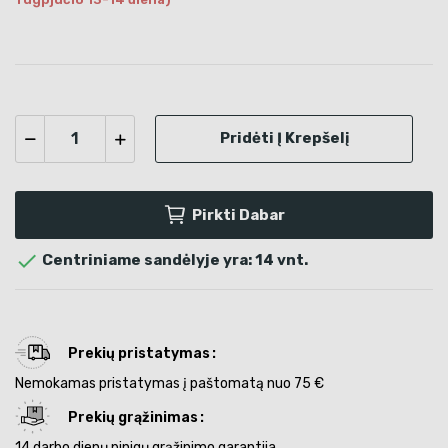
Pridėti Į Krepšelį
Pirkti Dabar

Centriniame sandėlyje yra: 14 vnt.
Prekių pristatymas
Nemokamas pristatymas į paštomatą nuo 75 €
Prekių grąžinimas
14 darbo dienų pinigų grąžinimo garantija