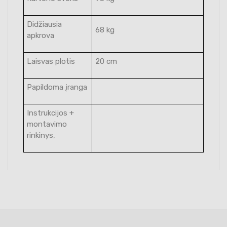
Didžiausia
68 kg
apkrova
Laisvas plotis
20 cm
Papildoma įranga
Instrukcijos +
montavimo
rinkinys,