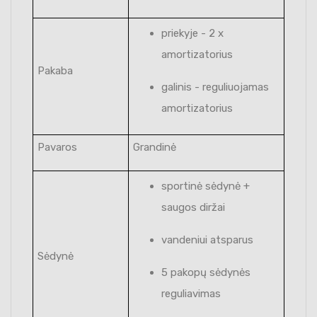
priekyje - 2 x
amortizatorius
Pakaba
galinis - reguliuojamas
amortizatorius
Pavaros
Grandinė
sportinė sėdynė +
saugos diržai
vandeniui atsparus
Sėdynė
5 pakopų sėdynės
reguliavimas