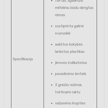
tvirtas, ilgaamžis
milteliniu būdu dengtas
rėmas
sustiprinta galinė
svyruoklė
aukštos kokybės
lankstus plastikas
Specifikacija
įkrovos indikatorius
pavadinimo lentelė
3 greičio režimai,
tvirtinami raktu
važiavimo krypties