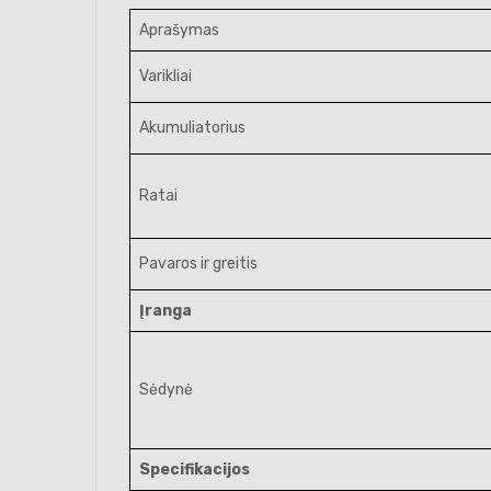
Aprašymas
Varikliai
Akumuliatorius
Ratai
Pavaros ir greitis
Įranga
Sėdynė
Specifikacijos