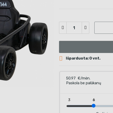

Išparduota: 0 vnt.