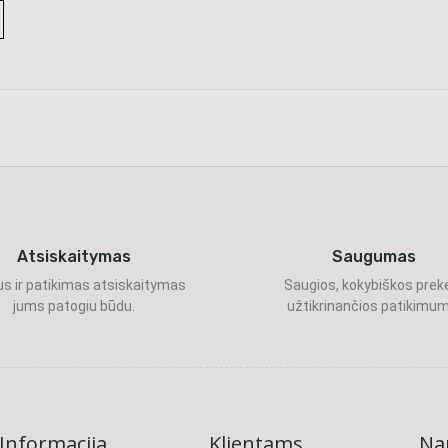
Atsiskaitymas
Saugumas
s ir patikimas atsiskaitymas
Saugios, kokybiškos prek
jums patogiu būdu.
užtikrinančios patikimum
Informacija
Klientams
Nau