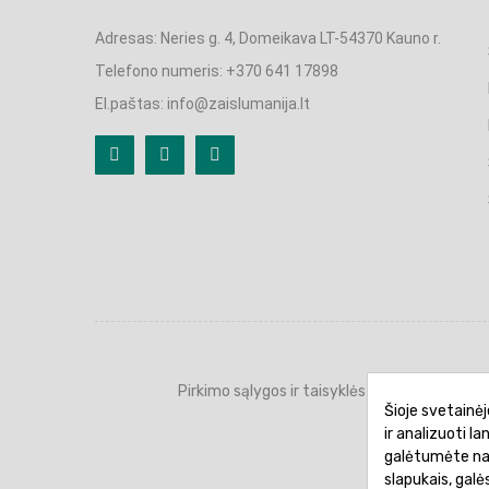
Adresas: Neries g. 4, Domeikava LT-54370 Kauno r.
Telefono numeris: +370 641 17898
El.paštas: info@zaislumanija.lt
Pirkimo sąlygos ir taisyklės
Privatumo 
Šioje svetainėj
ir analizuoti l
galėtumėte naud
slapukais, gal