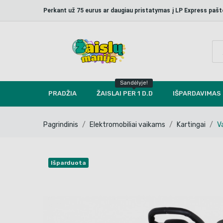
Perkant už 75 eurus ar daugiau pristatymas į LP Express p
Sandėlyje!
PRADŽIA
ŽAISLAI PER 1 D.D
IŠPARDAVIMAS
Pagrindinis
Elektromobiliai vaikams
Kartingai
V
Išparduota