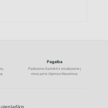
Pagalba
ės,
Padėsime išsirinkti ir atsakysime į
ą.
visus jums rūpimus klausimus.
jienlaiškis