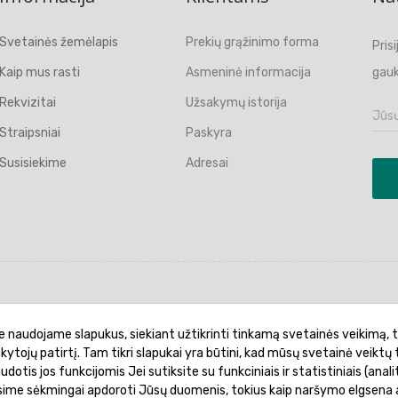
Svetainės žemėlapis
Prekių grąžinimo forma
Pris
Kaip mus rasti
Asmeninė informacija
gauk
Rekvizitai
Užsakymų istorija
Straipsniai
Paskyra
Susisiekime
Adresai
politika
Garantinis aptarnavimas
Prekių pristatymas
e naudojame slapukus, siekiant užtikrinti tinkamą svetainės veikimą, t
ankytojų patirtį. Tam tikri slapukai yra būtini, kad mūsų svetainė veiktų 
otis jos funkcijomis Jei sutiksite su funkciniais ir statistiniais (analit
ėsime sėkmingai apdoroti Jūsų duomenis, tokius kaip naršymo elgsena a