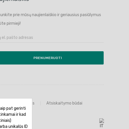
ijunkite prie mūsų naujienlaiškio ir geriausius pasiūlymus
ite pirmieji!
PRENUMERUOTI
Prekių grąžinimas
Atsiskaitymo būdai
aip pat gerinti
tinkamai ir kad
iniais)
rba unikalūs ID