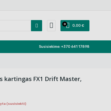
0
0,00 €
Susisiekime:
+370 641 17898
is kartingas FX1 Drift Master,
ta (susisiekti)