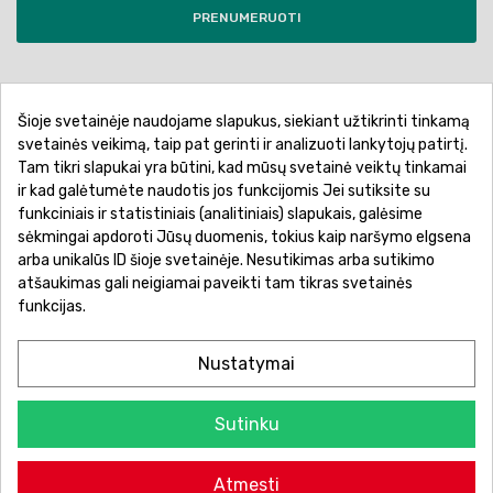
PRENUMERUOTI
Šioje svetainėje naudojame slapukus, siekiant užtikrinti tinkamą
Pirkimo sąlygos ir taisyklės
Privatumo politika
svetainės veikimą, taip pat gerinti ir analizuoti lankytojų patirtį.
Tam tikri slapukai yra būtini, kad mūsų svetainė veiktų tinkamai
Garantinis aptarnavimas
Prekių pristatymas
ir kad galėtumėte naudotis jos funkcijomis Jei sutiksite su
Prekių grąžinimas
Atsiskaitymo būdai
funkciniais ir statistiniais (analitiniais) slapukais, galėsime
sėkmingai apdoroti Jūsų duomenis, tokius kaip naršymo elgsena
arba unikalūs ID šioje svetainėje. Nesutikimas arba sutikimo
atšaukimas gali neigiamai paveikti tam tikras svetainės
funkcijas.
Nustatymai
Sutinku
© 2026 Žaislų manija - Visos teisės saugomos.
Atmesti