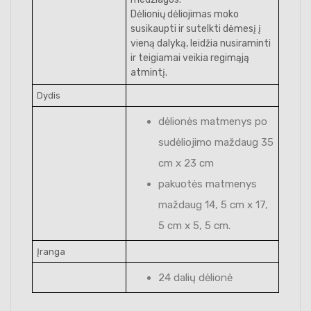
Dėlionių dėliojimas moko
susikaupti ir sutelkti dėmesį į
vieną dalyką, leidžia nusiraminti
ir teigiamai veikia regimąją
atmintį.
Dydis
dėlionės matmenys po
sudėliojimo maždaug 35
cm x 23 cm
pakuotės matmenys
maždaug 14, 5 cm x 17,
5 cm x 5, 5 cm.
Įranga
24 dalių dėlionė