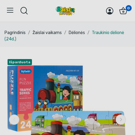
0
Pagrindinis
Žaislai vaikams
Dėlionės
Traukinio dėlionė
(24d.)
Išparduota