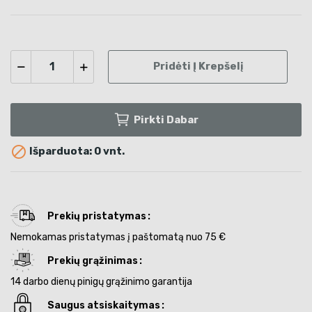
Pridėti Į Krepšelį
Pirkti Dabar

Išparduota: 0 vnt.
Prekių pristatymas
Nemokamas pristatymas į paštomatą nuo 75 €
Prekių grąžinimas
14 darbo dienų pinigų grąžinimo garantija
Saugus atsiskaitymas