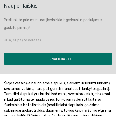
Naujienlaiškis
Prisijunkite prie mūsų naujienlaiškio ir geriausius pasiūlymus
gaukite pirmieji!
PRENUMERUOTI
Šioje svetainėje naudojame slapukus, siekiant užtikrinti tinkamą
Pirkimo sąlygos ir taisyklės
Privatumo politika
svetainės veikimą, taip pat gerinti ir analizuoti lankytojų patirtį.
Tam tikri slapukai yra būtini, kad mūsų svetainė veiktų tinkamai
Garantinis aptarnavimas
Prekių pristatymas
ir kad galėtumėte naudotis jos funkcijomis Jei sutiksite su
Prekių grąžinimas
Atsiskaitymo būdai
funkciniais ir statistiniais (analitiniais) slapukais, galėsime
sėkmingai apdoroti Jūsų duomenis, tokius kaip naršymo elgsena
arba unikalūs ID šioje svetainėje. Nesutikimas arba sutikimo