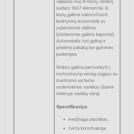
vaikams nuo 8 metų. Rinkinį
sudaro 1667 elementai, iš
kurių galima sukonstruoti
lenktyninį automobilį su
judančiomis dalimis
(atidaromas galinis kapotas).
Automobilis turi galinę ir
priekinę pakabą bei gumines
padangas.
Rinkinį galima pertvarkyti į
motorizuotą versiją įsigijus su
maitinimo sistema
suderinamus variklius (šiame
rinkinyje variklių nėra).
Specifikacija:
medžiaga plastikas,
tvirta konstrukcija,