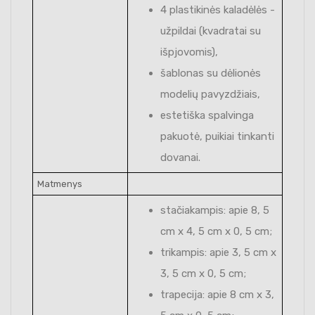
4 plastikinės kaladėlės -
užpildai (kvadratai su
išpjovomis),
šablonas su dėlionės
modelių pavyzdžiais,
estetiška spalvinga
pakuotė, puikiai tinkanti
dovanai.
Matmenys
stačiakampis: apie 8, 5
cm x 4, 5 cm x 0, 5 cm;
trikampis: apie 3, 5 cm x
3, 5 cm x 0, 5 cm;
trapecija: apie 8 cm x 3,