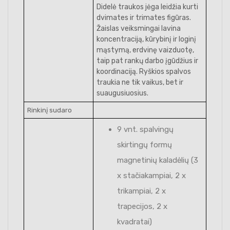
Didelė traukos jėga leidžia kurti
dvimates ir trimates figūras.
Žaislas veiksmingai lavina
koncentraciją, kūrybinį ir loginį
mąstymą, erdvinę vaizduotę,
taip pat rankų darbo įgūdžius ir
koordinaciją. Ryškios spalvos
traukia ne tik vaikus, bet ir
suaugusiuosius.
Rinkinį sudaro
9 vnt. spalvingų
skirtingų formų
magnetinių kaladėlių (3
x stačiakampiai, 2 x
trikampiai, 2 x
trapecijos, 2 x
kvadratai)