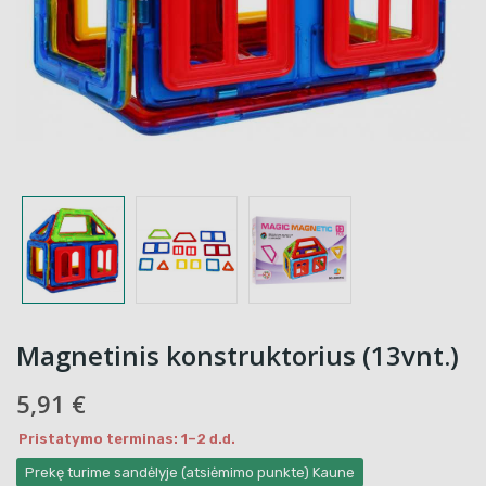
Magnetinis konstruktorius (13vnt.)
5,91 €
Pristatymo terminas: 1–2 d.d.
Prekę turime sandėlyje (atsiėmimo punkte) Kaune