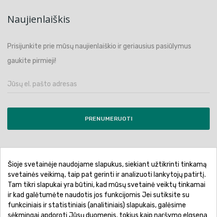
Naujienlaiškis
Prisijunkite prie mūsų naujienlaiškio ir geriausius pasiūlymus
gaukite pirmieji!
PRENUMERUOTI
Šioje svetainėje naudojame slapukus, siekiant užtikrinti tinkamą
Pirkimo sąlygos ir taisyklės
Privatumo politika
svetainės veikimą, taip pat gerinti ir analizuoti lankytojų patirtį.
Tam tikri slapukai yra būtini, kad mūsų svetainė veiktų tinkamai
Garantinis aptarnavimas
Prekių pristatymas
ir kad galėtumėte naudotis jos funkcijomis Jei sutiksite su
Prekių grąžinimas
Atsiskaitymo būdai
funkciniais ir statistiniais (analitiniais) slapukais, galėsime
sėkmingai apdoroti Jūsų duomenis, tokius kaip naršymo elgsena