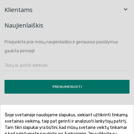
Klientams

Naujienlaiškis
Prisijunkite prie mūsų naujienlaiškio ir geriausius pasiūlymus
gaukite pirmieji!
PRENUMERUOTI
Šioje svetainėje naudojame slapukus, siekiant užtikrinti tinkamą
Pirkimo sąlygos ir taisyklės
Privatumo politika
svetainės veikimą, taip pat gerinti ir analizuoti lankytojų patirtį.
Tam tikri slapukai yra būtini, kad mūsų svetainė veiktų tinkamai
Garantinis aptarnavimas
Prekių pristatymas
ir kad galėtumėte naudotis jos funkcijomis Jei sutiksite su