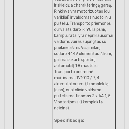
ir skleidžia charakteringą garsą.
Rinkinys yra motorizuotas (du
varikliai) ir valdomas nuotoliniu
pulteliu. Transporto priemonės
durys atsidaro iki 90 laipsnių
kampu, ratai yra nepriklausomai
valdomi, vairas sujungtas su
priekine ašimi. Visą rinkinį
sudaro 4449 elementai, iš kurių
galima sukurti sportinį
automobilį 1:8 masteliu.
Transporto priemonė
maitinama JV1010 / 7, 4
akumuliatoriumi (į komplektą
įeina), nuotolinio valdymo
pultelis maitinamas 2 x AA 1, 5
V baterijomis (į komplektą
neįeina).
Specifikacija: