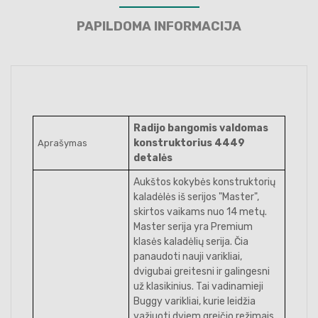
PAPILDOMA INFORMACIJA
Radijo bangomis valdomas
konstruktorius 4449
Aprašymas
detalės
Aukštos kokybės konstruktorių
kaladėlės iš serijos "Master",
skirtos vaikams nuo 14 metų.
Master serija yra Premium
klasės kaladėlių serija. Čia
panaudoti nauji varikliai,
dvigubai greitesni ir galingesni
už klasikinius. Tai vadinamieji
Buggy varikliai, kurie leidžia
važiuoti dviem greičio režimais