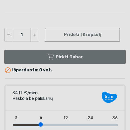
Pridėti Į Krepšelį
Pirkti Dabar

Išparduota: 0 vnt.