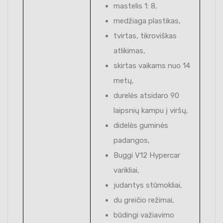
mastelis 1: 8,
medžiaga plastikas,
tvirtas, tikroviškas
atlikimas,
skirtas vaikams nuo 14
metų,
durelės atsidaro 90
laipsnių kampu į viršų,
didelės guminės
padangos,
Buggi V12 Hypercar
varikliai,
judantys stūmokliai,
du greičio režimai,
būdingi važiavimo