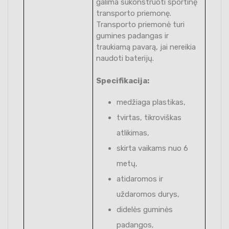
galima sukonstruoti sportinę
transporto priemonę.
Transporto priemonė turi
gumines padangas ir
traukiamą pavarą, jai nereikia
naudoti baterijų.
Specifikacija:
medžiaga plastikas,
tvirtas, tikroviškas
atlikimas,
skirta vaikams nuo 6
metų,
atidaromos ir
uždaromos durys,
didelės guminės
padangos,