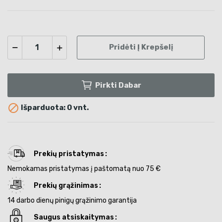
Pridėti Į Krepšelį
Pirkti Dabar

Išparduota: 0 vnt.
Prekių pristatymas
Nemokamas pristatymas į paštomatą nuo 75 €
Prekių grąžinimas
14 darbo dienų pinigų grąžinimo garantija
Saugus atsiskaitymas