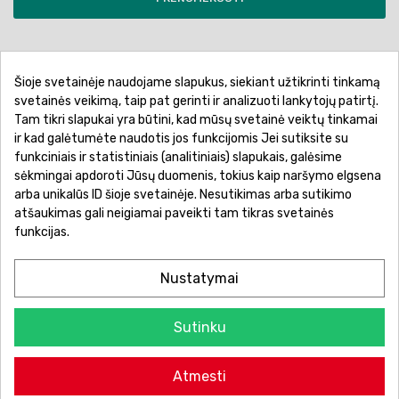
Šioje svetainėje naudojame slapukus, siekiant užtikrinti tinkamą
Pirkimo sąlygos ir taisyklės
Privatumo politika
svetainės veikimą, taip pat gerinti ir analizuoti lankytojų patirtį.
Tam tikri slapukai yra būtini, kad mūsų svetainė veiktų tinkamai
Garantinis aptarnavimas
Prekių pristatymas
ir kad galėtumėte naudotis jos funkcijomis Jei sutiksite su
Prekių grąžinimas
Atsiskaitymo būdai
funkciniais ir statistiniais (analitiniais) slapukais, galėsime
sėkmingai apdoroti Jūsų duomenis, tokius kaip naršymo elgsena
arba unikalūs ID šioje svetainėje. Nesutikimas arba sutikimo
atšaukimas gali neigiamai paveikti tam tikras svetainės
funkcijas.
Nustatymai
Sutinku
© 2026 Žaislų manija - Visos teisės saugomos.
Atmesti