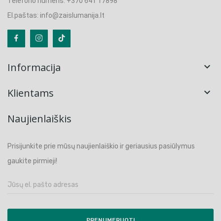
Telefono numeris: +370 641 17898
El.paštas: info@zaislumanija.lt
Informacija

Klientams

Naujienlaiškis
Prisijunkite prie mūsų naujienlaiškio ir geriausius pasiūlymus
gaukite pirmieji!
PRENUMERUOTI